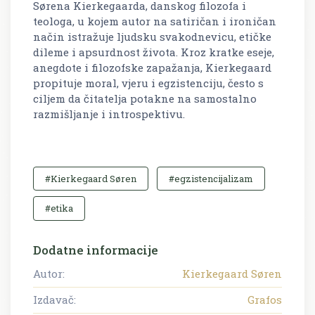
Sørena Kierkegaarda, danskog filozofa i
teologa, u kojem autor na satiričan i ironičan
način istražuje ljudsku svakodnevicu, etičke
dileme i apsurdnost života. Kroz kratke eseje,
anegdote i filozofske zapažanja, Kierkegaard
propituje moral, vjeru i egzistenciju, često s
ciljem da čitatelja potakne na samostalno
razmišljanje i introspektivu.
#Kierkegaard Søren
#egzistencijalizam
#etika
Dodatne informacije
Autor:
Kierkegaard Søren
Izdavač:
Grafos