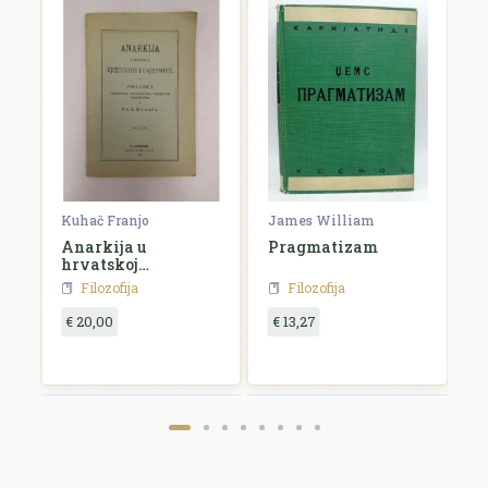
Kuhač Franjo
James William
C
Anarkija u
Pragmatizam
E
hrvatskoj
književnosti i
Filozofija
Filozofija
umjetnosti
€ 20,00
€ 13,27
€