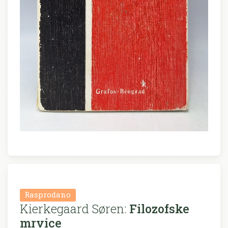
Rasprodano
Kierkegaard Søren:
Filozofske
mrvice