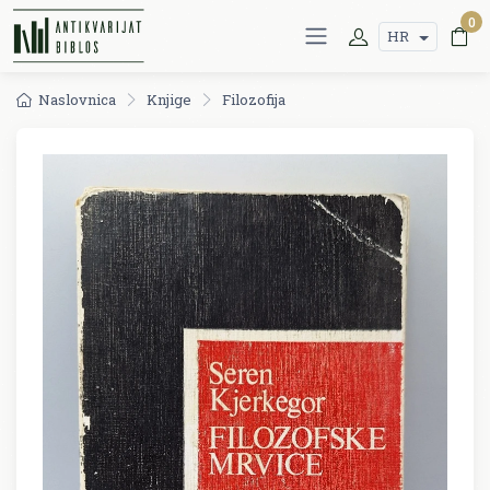
0
HR
Naslovnica
Knjige
Filozofija