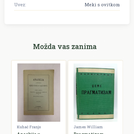
Uvez:
Meki s ovitkom
Možda vas zanima
rien
Kuhač Franjo
James William
C