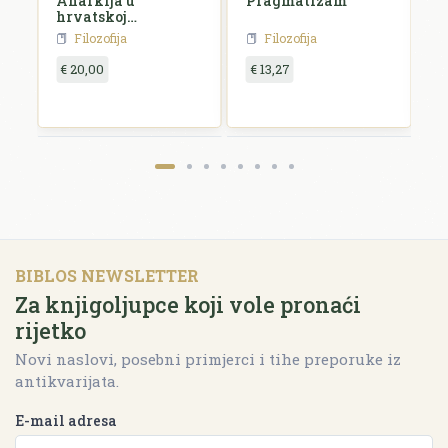
Anarkija u
Pragmatizam
E
hrvatskoj
književnosti i
Filozofija
Filozofija
umjetnosti
€ 20,00
€ 13,27
€
BIBLOS NEWSLETTER
Za knjigoljupce koji vole pronaći
rijetko
Novi naslovi, posebni primjerci i tihe preporuke iz
antikvarijata.
E-mail adresa