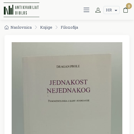
0
HR
Naslovnica
Knjige
Filozofija