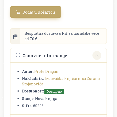
Dodaj u košaricu
Besplatna dostava u RH za narudžbe veće
od 70 €
Osnovne informacije
Autor:
Prole Dragan
Nakladnik:
Izdavačka knjižarnica Zorana
Stojanovića
Dostupnost:
Dostupno
Stanje:
Nova knjiga
Šifra:
60298