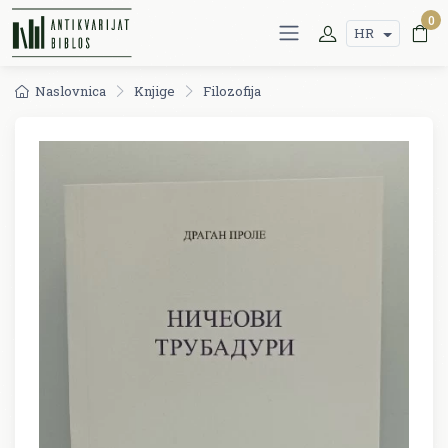
0
HR
Naslovnica
Knjige
Filozofija