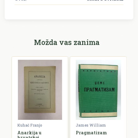
Možda vas zanima
Kuhač Franjo
James William
C
Anarkija u
Pragmatizam
E
hrvatskoj