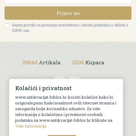
Prijavi me
Dajem privolu za primanje newslettera i obradu podataka u skladu s
GDPR-om.
20040
Artikala
2036
Kupaca
Kolačići i privatnost
www.antikvarijat-biblos.hr koristi kolačiće kako bi
osigurala punu funkcionalnost ovih Internet stranica i
Uvjeti kupnje
omogućila bolje korisničko iskustvo. Za više
informacija o kolačićima i privatnosti osobnih
podataka na www.antikvarijat-biblos.hr kliknite na
Više informacija
© Sva prava pridržana. Web by
AG media