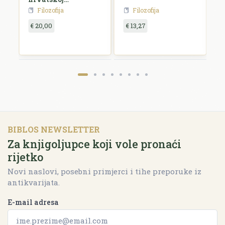
književnosti i
Filozofija
Filozofija
umjetnosti
€ 20,00
€ 13,27
€
BIBLOS NEWSLETTER
Za knjigoljupce koji vole pronaći
rijetko
Novi naslovi, posebni primjerci i tihe preporuke iz
antikvarijata.
E-mail adresa