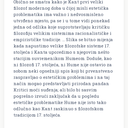
Obično se smatra kako je Kant prvi veliki
filozof modernog doba u čijoj misli estetička
problematika ima važno i nedvosmisleno
utvrđeno mjesto, pa se i u tome vidi ponekad
jedna od odlika koje suprotstavljaju kritičku
filozofiju velikim sistemima racionalističke i
empirističke tradicije. ... Slika se bitno mijenja
kada napustimo velike filozofske sisteme 17.
stoljeća i Kanta uporedimo s njegovim nešto
starijim suvremenikom Humeom. Doduše, kao
ni filozofi 17. stoljeća, ni Hume nije ostavio za
sobom neki opsežniji spis koji bi prvenstveno
raspravljao o estetičkim problemima i na taj
način mogao predstavljati prirodan pandan
Kritici moći suđenja; ali bilo bi sasvim
pogrešno izvući zaključak da u pogledu
estetičke problematike Hume nije isto tako
odlučno kao Kant raskinuo s filozofskom
tradicijom 17. stoljeća.