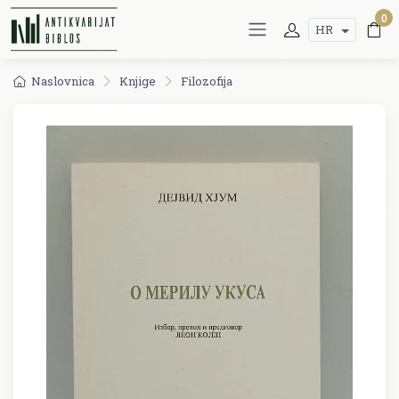
0
HR
Naslovnica
Knjige
Filozofija