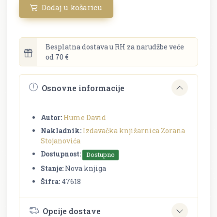
Dodaj u košaricu
Besplatna dostava u RH za narudžbe veće
od 70 €
Osnovne informacije
Autor:
Hume David
Nakladnik:
Izdavačka knjižarnica Zorana
Stojanovića
Dostupnost:
Dostupno
Stanje:
Nova knjiga
Šifra:
47618
Opcije dostave