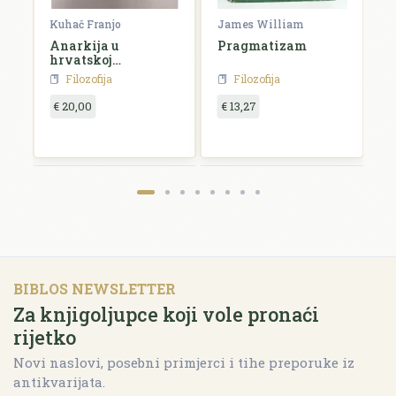
Kuhač Franjo
James William
C
Anarkija u
Pragmatizam
E
hrvatskoj
književnosti i
Filozofija
Filozofija
umjetnosti
€ 20,00
€ 13,27
€
BIBLOS NEWSLETTER
Za knjigoljupce koji vole pronaći
rijetko
Novi naslovi, posebni primjerci i tihe preporuke iz
antikvarijata.