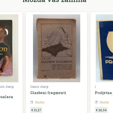
rić Josip
Canić Josip
/
Glazbeni fragmenti
Proljetna 
tualaca
Glazba
Glazba
€ 13,27
€ 26,54