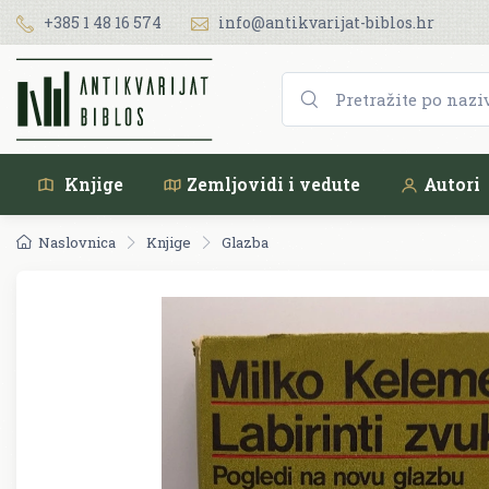
+385 1 48 16 574
info@antikvarijat-biblos.hr
Knjige
Zemljovidi i vedute
Autori
Naslovnica
Knjige
Glazba