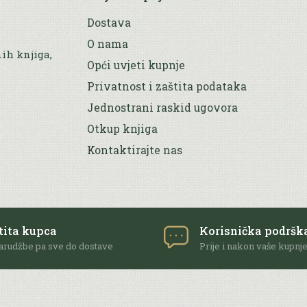
Dostava
O nama
nih knjiga,
Opći uvjeti kupnje
Privatnost i zaštita podataka
Jednostrani raskid ugovora
Otkup knjiga
Kontaktirajte nas
tita kupca
Korisnička podršk
arudžbe pa sve do dostave
Prije i nakon vaše kupnj