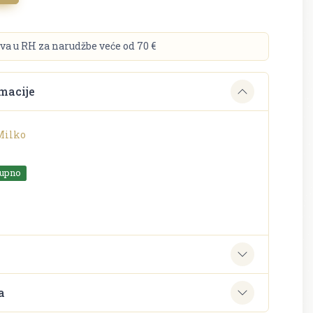
va u RH za narudžbe veće od 70 €
macije
Milko
tupno
e
a