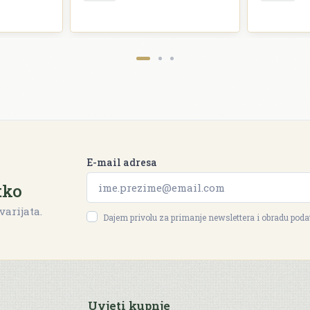
E-mail adresa
tko
varijata.
Dajem privolu za primanje newslettera i obradu pod
Uvjeti kupnje