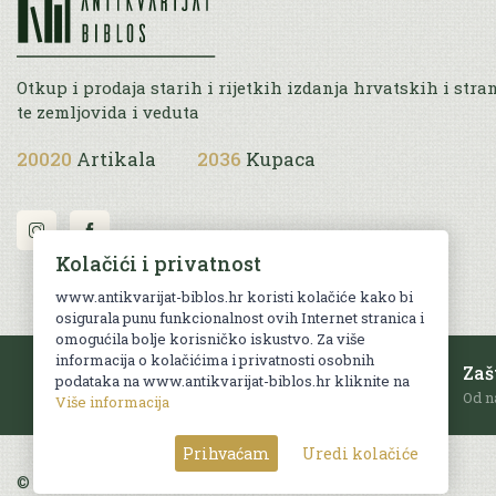
Otkup i prodaja starih i rijetkih izdanja hrvatskih i stra
te zemljovida i veduta
20020
Artikala
2036
Kupaca
Kolačići i privatnost
www.antikvarijat-biblos.hr koristi kolačiće kako bi
osigurala punu funkcionalnost ovih Internet stranica i
omogućila bolje korisničko iskustvo. Za više
informacija o kolačićima i privatnosti osobnih
Besplatna dostava
Zaš
podataka na www.antikvarijat-biblos.hr kliknite na
Za sve narudžbe u RH iznad 70 EUR.
Od n
Više informacija
Prihvaćam
Uredi kolačiće
© Sva prava pridržana. Web by
AG media