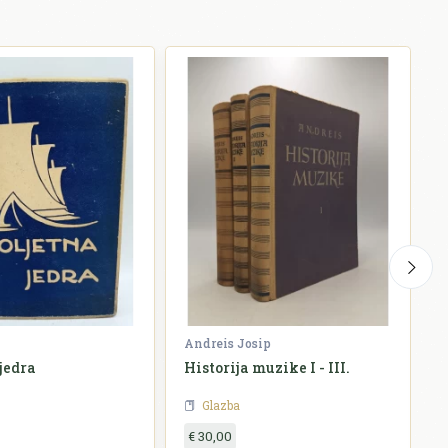
Andreis Josip
H
jedra
Historija muzike I - III.
Glazba
€ 30,00