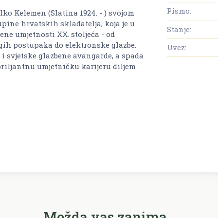
Pismo:
lko Kelemen (Slatina 1924. - ) svojom
upine hrvatskih skladatelja, koja je u
Stanje:
ne umjetnosti XX. stoljeća - od
rugih postupaka do elektronske glazbe.
Uvez:
 i svjetske glazbene avangarde, a spada
briljantnu umjetničku karijeru diljem
Možda vas zanima