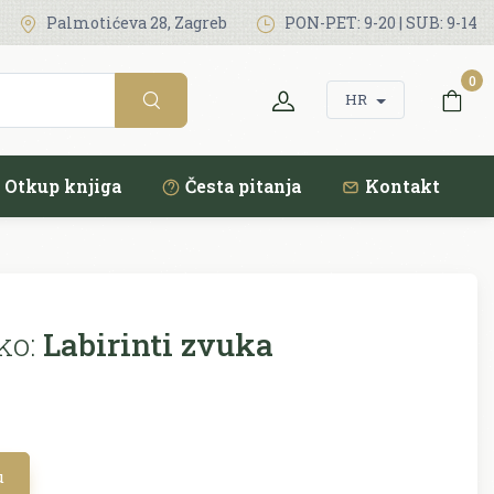
Palmotićeva 28, Zagreb
PON-PET: 9-20 | SUB: 9-14
0
HR
Otkup knjiga
Česta pitanja
Kontakt
ko:
Labirinti zvuka
u