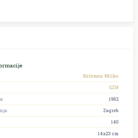
ormacije
Kelemen Milko
GZH
a:
1982
nja:
Zagreb
140
14x23 cm