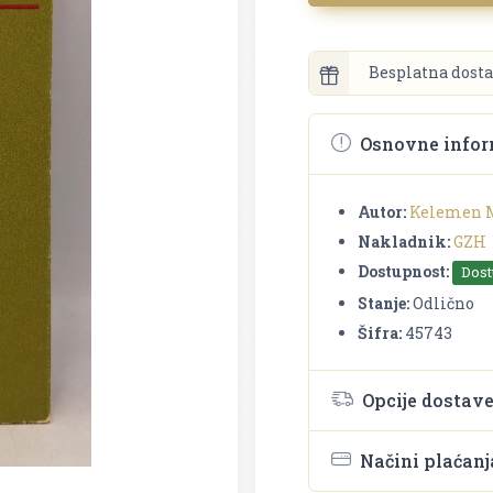
Besplatna dosta
Osnovne infor
Autor:
Kelemen 
Nakladnik:
GZH
Dostupnost:
Dos
Stanje:
Odlično
Šifra:
45743
Opcije dostav
Načini plaćanj