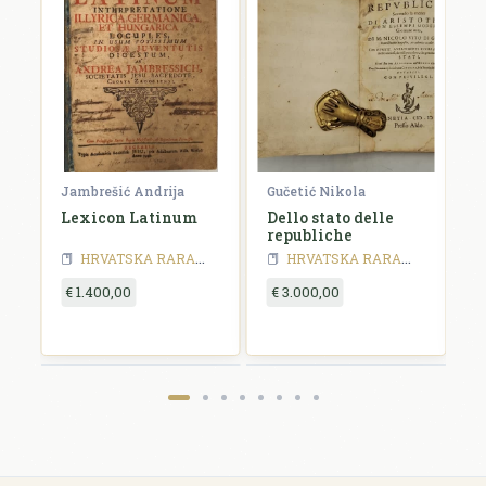
Jambrešić Andrija
Gučetić Nikola
R
Lexicon Latinum
Dello stato delle
I
republiche
S
a
HRVATSKA RARA - 18 stoljeće
HRVATSKA RARA
HRVATSKA RARA - 18 stoljeće
HRVATSKA RARA
HRVATSKA RA
y
€ 1.400,00
€ 3.000,00
€