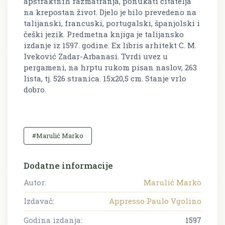
apstraktnih razmatranja, ponukati čitatelja
na krepostan život. Djelo je bilo prevedeno na
talijanski, francuski, portugalski, španjolski i
češki jezik. Predmetna knjiga je talijansko
izdanje iz 1597. godine. Ex libris arhitekt C. M.
Iveković Zadar-Arbanasi. Tvrdi uvez u
pergameni, na hrptu rukom pisan naslov, 263
lista, tj. 526 stranica. 15x20,5 cm. Stanje vrlo
dobro.
#Marulić Marko
Dodatne informacije
Autor:
Marulić Marko
Izdavač:
Appresso Paulo Vgolino
Godina izdanja:
1597