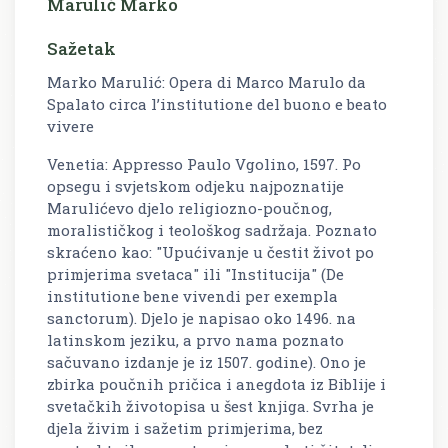
Marulić Marko
Sažetak
Marko Marulić: Opera di Marco Marulo da
Spalato circa l’institutione del buono e beato
vivere
Venetia: Appresso Paulo Vgolino, 1597. Po
opsegu i svjetskom odjeku najpoznatije
Marulićevo djelo religiozno-poučnog,
moralističkog i teološkog sadržaja. Poznato
skraćeno kao: "Upućivanje u čestit život po
primjerima svetaca" ili "Institucija" (De
institutione bene vivendi per exempla
sanctorum). Djelo je napisao oko 1496. na
latinskom jeziku, a prvo nama poznato
sačuvano izdanje je iz 1507. godine). Ono je
zbirka poučnih pričica i anegdota iz Biblije i
svetačkih životopisa u šest knjiga. Svrha je
djela živim i sažetim primjerima, bez