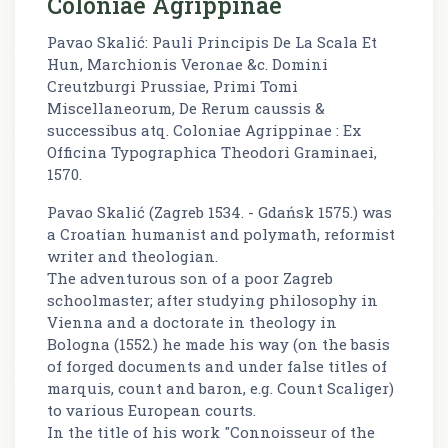
Coloniae Agrippinae
Pavao Skalić: Pauli Principis De La Scala Et
Hun, Marchionis Veronae &c. Domini
Creutzburgi Prussiae, Primi Tomi
Miscellaneorum, De Rerum caussis &
successibus atq. Coloniae Agrippinae : Ex
Officina Typographica Theodori Graminaei,
1570.
Pavao Skalić (Zagreb 1534. - Gdańsk 1575.) was
a Croatian humanist and polymath, reformist
writer and theologian.
The adventurous son of a poor Zagreb
schoolmaster; after studying philosophy in
Vienna and a doctorate in theology in
Bologna (1552.) he made his way (on the basis
of forged documents and under false titles of
marquis, count and baron, e.g. Count Scaliger)
to various European courts.
In the title of his work "Connoisseur of the