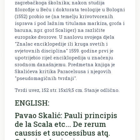
zagrebačkoga školnika; nakon studija
filozofije u Beču i doktorata teologije u Bologni
(1552) probio se (na temelju krivotvorenih
isprava i pod lažnim titulama markiza, grofa i
baruna, npr. grof Scaliger) na različite
europske dvorove. U naslovu svojega djela
"Znalac enciklopedije ili kruga svetih i
svjetovnih disciplina" 1559. godine prvi je
upotrijebio riječ enciklopedija u značenju
srodnom današnjemu. Predmetna knjiga je
Skalićeva kritika Paracelsusa i njegovih
"pseudomagičnih tvrdnji".
Tvrdi uvez, 152 str. 15x19,5 cm. Stanje odlično.
ENGLISH:
Pavao Skalić: Pauli principis
de la Scala etc... De rerum
caussis et successibus atq.