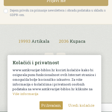
Prijavi me
Dajem privolu za primanje newslettera i obradu podataka u skladu s
GDPR-om.
19993
Artikala
2036
Kupaca
Kolačići i privatnost
www.antikvarijat-biblos.hr koristi kolačiće kako bi
osigurala punu funkcionalnost ovih Internet stranica i
Uvjeti kupnje
omogućila bolje korisničko iskustvo. Za više
informacija o kolačićima i privatnosti osobnih
podataka na www.antikvarijat-biblos.hr kliknite na
Više informacija
© Sva prava pridržana. Web by
AG media
Prihvaćam
Uredi kolačiće