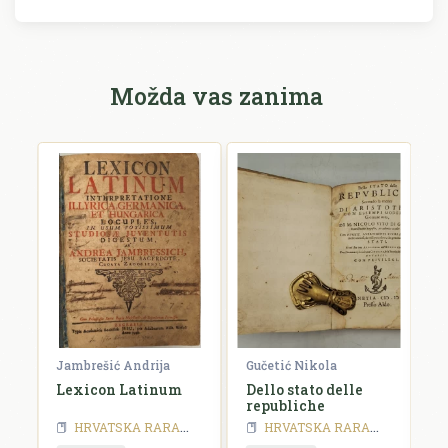
Možda vas zanima
ja
Jambrešić Andrija
Gučetić Nikola
R
Lexicon Latinum
Dello stato delle
I
republiche
S
a
HRVATSKA RARA - 19 stoljeće
HRVATSKA RARA
HRVATSKA RARA - 18 stoljeće
HRVATSKA RARA
HRVATSKA RA
y