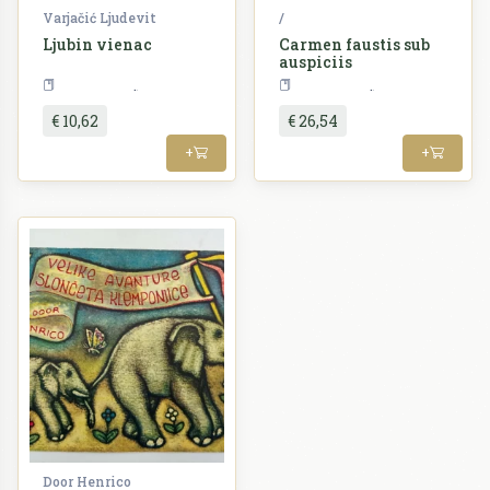
Varjačić Ljudevit
/
Ljubin vienac
Carmen faustis sub
auspiciis
Književnost
Književnost
€ 10,62
€ 26,54
+
+
Door Henrico