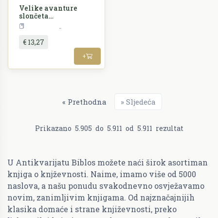
Velike avanture
slončeta
klemponjice
Književnost
€ 13,27
+
«
Prethodna
»
Sljedeća
Prikazano
5.905
do
5.911
od
5.911
rezultat
U Antikvarijatu Biblos možete naći širok asortiman
knjiga o knjževnosti. Naime, imamo više od 5000
naslova, a našu ponudu svakodnevno osvježavamo
novim, zanimljivim knjigama. Od najznačajnijih
klasika domaće i strane književnosti, preko