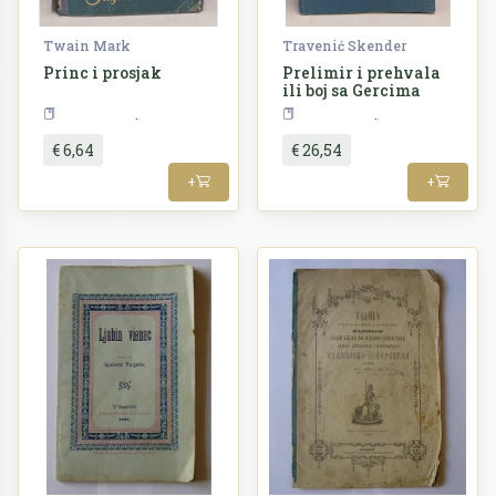
Twain Mark
Travenić Skender
Princ i prosjak
Prelimir i prehvala
ili boj sa Gercima
Književnost
Književnost
€ 6,64
€ 26,54
+
+