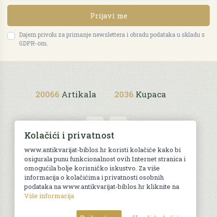
Prijavi me
Dajem privolu za primanje newslettera i obradu podataka u skladu s
GDPR-om.
20066
Artikala
2036
Kupaca
Kolačići i privatnost
www.antikvarijat-biblos.hr koristi kolačiće kako bi
osigurala punu funkcionalnost ovih Internet stranica i
Uvjeti kupnje
omogućila bolje korisničko iskustvo. Za više
informacija o kolačićima i privatnosti osobnih
podataka na www.antikvarijat-biblos.hr kliknite na
Više informacija
© Sva prava pridržana. Web by
AG media