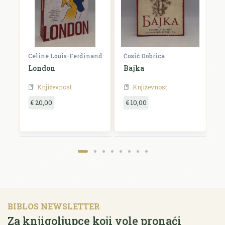
Celine Louis-Ferdinand
Ćosić Dobrica
K
a
London
Bajka
E
Književnost
Književnost
€ 20,00
€ 10,00
€
BIBLOS NEWSLETTER
Za knjigoljupce koji vole pronaći