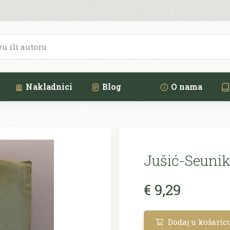
Nakladnici
Blog
O nama
Jušić-Seunik
€ 9,29
Dodaj u košaric