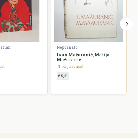
istian
Nepoznato
G
Ivan Mažuranić, Matija
P
Mažuranić
ost
Književnost
€ 5,31