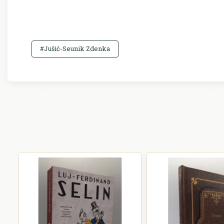
#Jušić-Seunik Zdenka