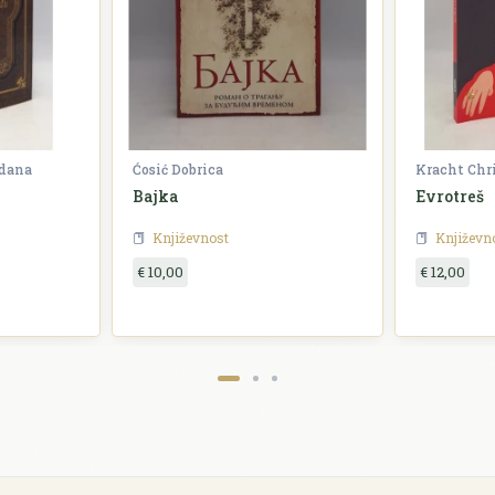
zdana
Ćosić Dobrica
Kracht Chr
Bajka
Evrotreš
Književnost
Književn
€ 10,00
€ 12,00