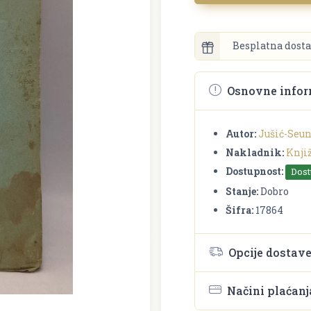
Besplatna dosta
Osnovne infor
Autor:
Jušić-Seu
Nakladnik:
Knjiž
Dostupnost:
Dos
Stanje:
Dobro
Šifra:
17864
Opcije dostav
Načini plaćanj