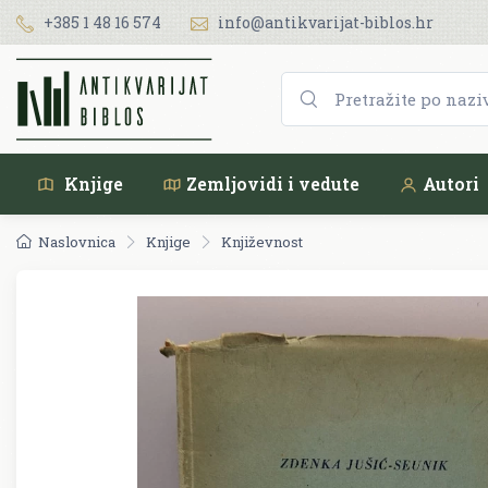
+385 1 48 16 574
info@antikvarijat-biblos.hr
Knjige
Zemljovidi i vedute
Autori
Naslovnica
Knjige
Književnost