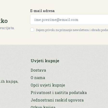
E-mail adresa
tko
varijata.
Dajem privolu za primanje newslettera i obradu pod
Uvjeti kupnje
Dostava
O nama
nih knjiga,
Opći uvjeti kupnje
Privatnost i zaštita podataka
Jednostrani raskid ugovora
Otkup knjiga