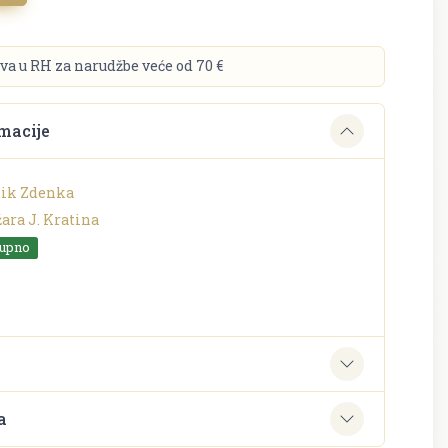
va u RH za narudžbe veće od 70 €
macije
nik Zdenka
ara J. Kratina
tupno
e
a