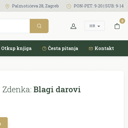
Palmotićeva 28, Zagreb
PON-PET: 9-20 | SUB: 9-14
0
HR
Otkup knjiga
Česta pitanja
Kontakt
 Zdenka:
Blagi darovi
u