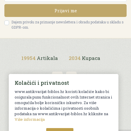
Prijavi me
Dajem privolu za primanje newslettera i obradu podataka u skladu s
GDPR-om.
19954
Artikala
2034
Kupaca
Kolačići i privatnost
www.antikvarijat-biblos.hr koristi kolačiće kako bi
osigurala punu funkcionalnost ovih Internet stranica i
Uvjeti kupnje
omogućila bolje korisničko iskustvo. Za više
informacija o kolačićima i privatnosti osobnih
podataka na www.antikvarijat-biblos.hr kliknite na
Više informacija
© Sva prava pridržana. Web by
AG media