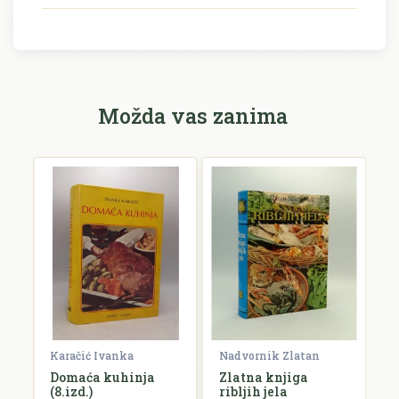
Možda vas zanima
Karačić Ivanka
Nadvornik Zlatan
Po
i
Domaća kuhinja
Zlatna knjiga
S
m
(8.izd.)
ribljih jela