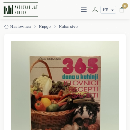
0
HR
Naslovnica
Knjige
Kuharstvo