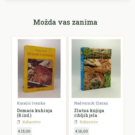
Možda vas zanima
Karačić Ivanka
Nadvornik Zlatan
Po
i
Domaća kuhinja
Zlatna knjiga
S
m
(8.izd.)
ribljih jela
Kuharstvo
Kuharstvo
€ 15,00
€ 16,00
€