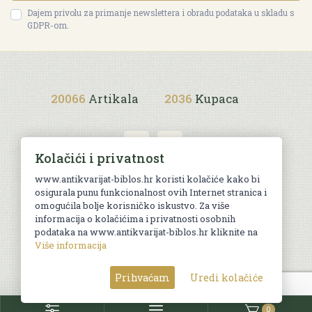
Dajem privolu za primanje newslettera i obradu podataka u skladu s
GDPR-om.
20066
Artikala
2036
Kupaca
Kolačići i privatnost
www.antikvarijat-biblos.hr koristi kolačiće kako bi
osigurala punu funkcionalnost ovih Internet stranica i
Uvjeti kupnje
omogućila bolje korisničko iskustvo. Za više
informacija o kolačićima i privatnosti osobnih
podataka na www.antikvarijat-biblos.hr kliknite na
Više informacija
© Sva prava pridržana. Web by
AG media
Prihvaćam
Uredi kolačiće
0