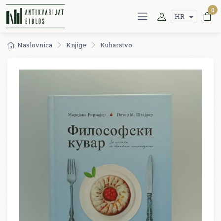
0
HR
Naslovnica
Knjige
Kuharstvo