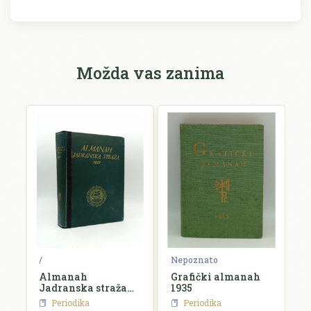
Možda vas zanima
ko
/
Nepoznato
N
Almanah
Grafički almanah
L
Jadranska straža
1935
k
za 1927. godinu
Periodika
Periodika