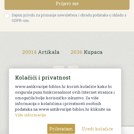
Prijavi me
Dajem privolu za primanje newslettera i obradu podataka u skladu s
GDPR-om.
20014
Artikala
2036
Kupaca
Kolačići i privatnost
www.antikvarijat-biblos.hr koristi kolačiće kako bi
osigurala punu funkcionalnost ovih Internet stranica i
Uvjeti kupnje
omogućila bolje korisničko iskustvo. Za više
informacija o kolačićima i privatnosti osobnih
podataka na www.antikvarijat-biblos.hr kliknite na
Više informacija
© Sva prava pridržana. Web by
AG media
Prihvaćam
Uredi kolačiće