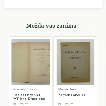
Možda vas zanima
Wessely Joseph
Modrić Joso
R
e
Das Karstgebiet
Zagreb i okolica
H
Militar-Kroatiens
H
Povijest
Povijest