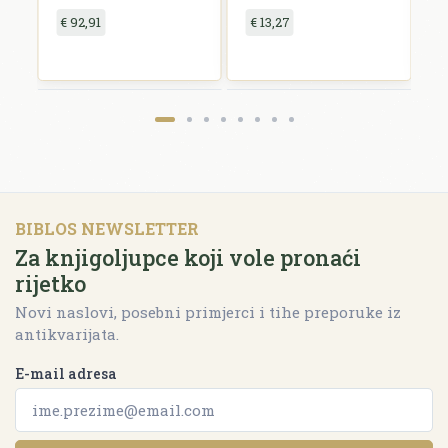
€ 92,91
€ 13,27
€
BIBLOS NEWSLETTER
Za knjigoljupce koji vole pronaći
rijetko
Novi naslovi, posebni primjerci i tihe preporuke iz
antikvarijata.
E-mail adresa