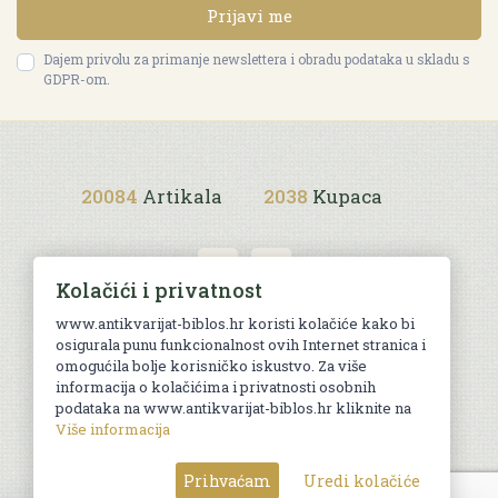
Prijavi me
Dajem privolu za primanje newslettera i obradu podataka u skladu s
GDPR-om.
20084
Artikala
2038
Kupaca
Kolačići i privatnost
www.antikvarijat-biblos.hr koristi kolačiće kako bi
osigurala punu funkcionalnost ovih Internet stranica i
Uvjeti kupnje
omogućila bolje korisničko iskustvo. Za više
informacija o kolačićima i privatnosti osobnih
podataka na www.antikvarijat-biblos.hr kliknite na
Više informacija
© Sva prava pridržana. Web by
AG media
Prihvaćam
Uredi kolačiće