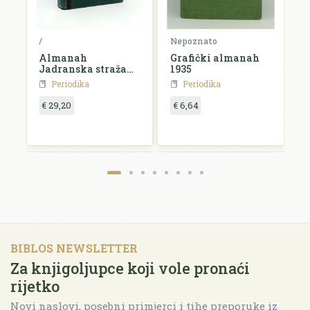
ko
/
Nepoznato
N
Almanah
Grafički almanah
L
Jadranska straža
1935
k
za 1927. godinu
Periodika
Periodika
€ 29,20
€ 6,64
€
BIBLOS NEWSLETTER
Za knjigoljupce koji vole pronaći
rijetko
Novi naslovi, posebni primjerci i tihe preporuke iz