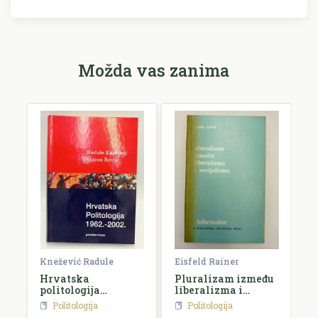
Možda vas zanima
Knežević Radule
Eisfeld Rainer
H
Hrvatska
Pluralizam između
I
q
politologija
liberalizma i
o
1962.-2002.
socijalizma
d
Politologija
Politologija
d