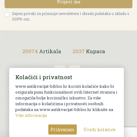
Prijavi me
Dajem privolu za primanje newslettera i obradu podataka u skladu s
GDPR-om.
20074
Artikala
2037
Kupaca
Kolačići i privatnost
www.antikvarijat-biblos.hr koristi kolačiće kako bi
osigurala punu funkcionalnost ovih Internet stranica i
Uvjeti kupnje
omogućila bolje korisničko iskustvo. Za više
informacija o kolačićima i privatnosti osobnih
podataka na www.antikvarijat-biblos.hr kliknite na
Više informacija
© Sva prava pridržana. Web by
AG media
Prihvaćam
Uredi kolačiće