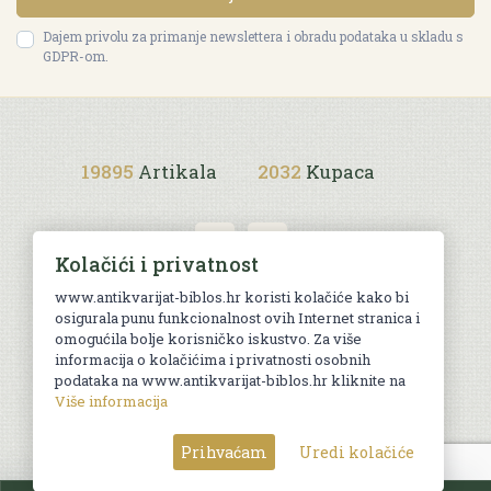
Dajem privolu za primanje newslettera i obradu podataka u skladu s
GDPR-om.
19895
Artikala
2032
Kupaca
Kolačići i privatnost
www.antikvarijat-biblos.hr koristi kolačiće kako bi
osigurala punu funkcionalnost ovih Internet stranica i
Uvjeti kupnje
omogućila bolje korisničko iskustvo. Za više
informacija o kolačićima i privatnosti osobnih
podataka na www.antikvarijat-biblos.hr kliknite na
Više informacija
© Sva prava pridržana. Web by
AG media
Prihvaćam
Uredi kolačiće