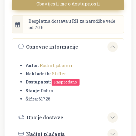
Obavijesti me o dostupnosti
Besplatna dostava u RH za narudžbe veće
od 70 €
Osnovne informacije
Autor:
Radić Ljubomir
Nakladnik:
Stifler
Dostupnost:
Rasprodano
Stanje:
Dobro
Šifra:
61726
Opcije dostave
Načini plaćanja