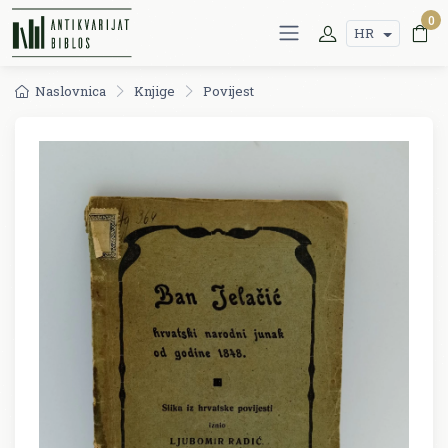
0
HR
Naslovnica
Knjige
Povijest