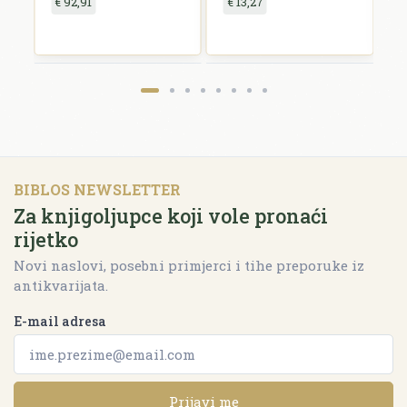
€ 92,91
€ 13,27
€
BIBLOS NEWSLETTER
Za knjigoljupce koji vole pronaći
rijetko
Novi naslovi, posebni primjerci i tihe preporuke iz
antikvarijata.
E-mail adresa
Prijavi me