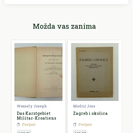
Možda vas zanima
Wessely Joseph
Modrić Joso
R
Das Karstgebiet
Zagreb i okolica
H
Militar-Kroatiens
H
Povijest
Povijest