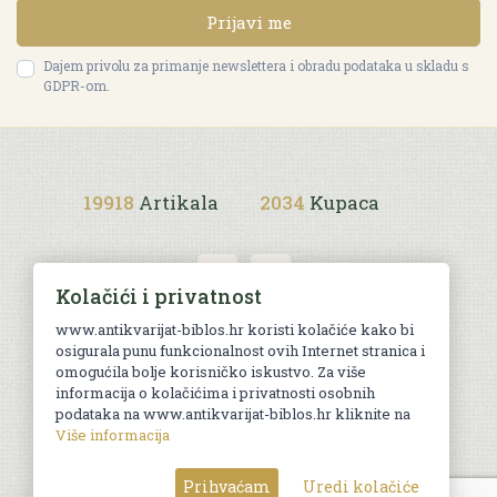
Prijavi me
Dajem privolu za primanje newslettera i obradu podataka u skladu s
GDPR-om.
19918
Artikala
2034
Kupaca
Kolačići i privatnost
www.antikvarijat-biblos.hr koristi kolačiće kako bi
osigurala punu funkcionalnost ovih Internet stranica i
Uvjeti kupnje
omogućila bolje korisničko iskustvo. Za više
informacija o kolačićima i privatnosti osobnih
podataka na www.antikvarijat-biblos.hr kliknite na
Više informacija
© Sva prava pridržana. Web by
AG media
Prihvaćam
Uredi kolačiće