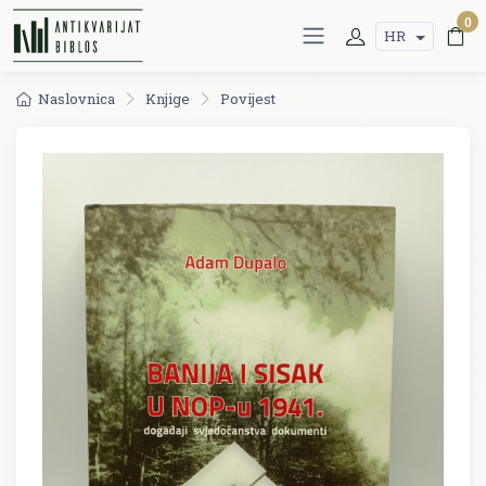
0
HR
Naslovnica
Knjige
Povijest