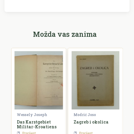
Možda vas zanima
Wessely Joseph
Modrić Joso
R
Das Karstgebiet
Zagreb i okolica
H
Militar-Kroatiens
H
Povijest
Povijest