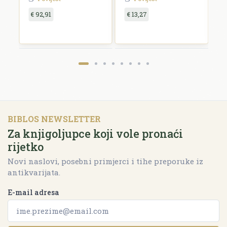
€ 92,91
€ 13,27
€
BIBLOS NEWSLETTER
Za knjigoljupce koji vole pronaći
rijetko
Novi naslovi, posebni primjerci i tihe preporuke iz
antikvarijata.
E-mail adresa