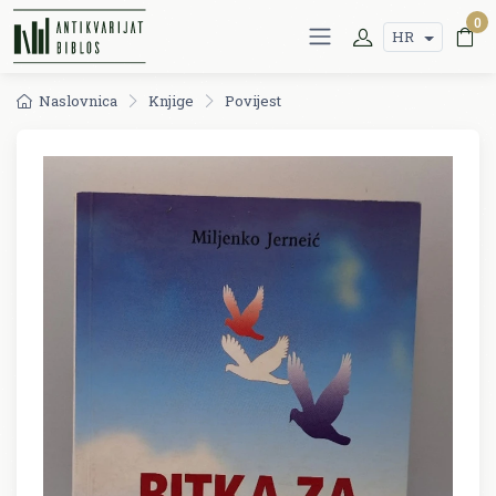
0
HR
Naslovnica
Knjige
Povijest