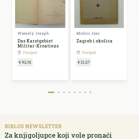
Wessely Joseph
Modrić Joso
R
e
Das Karstgebiet
Zagreb i okolica
H
Militar-Kroatiens
H
Povijest
Povijest
€ 92,91
€ 13,27
€
BIBLOS NEWSLETTER
Za knjigoljupce koji vole pronaći