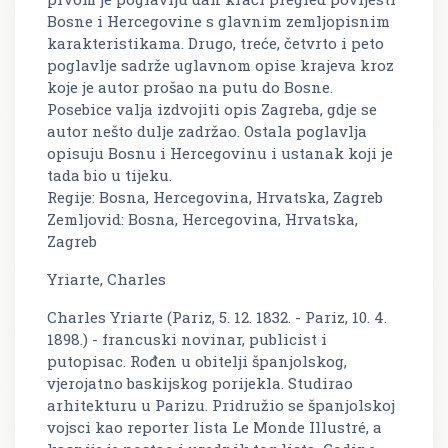
Bosne i Hercegovine s glavnim zemljopisnim
karakteristikama. Drugo, treće, četvrto i peto
poglavlje sadrže uglavnom opise krajeva kroz
koje je autor prošao na putu do Bosne.
Posebice valja izdvojiti opis Zagreba, gdje se
autor nešto dulje zadržao. Ostala poglavlja
opisuju Bosnu i Hercegovinu i ustanak koji je
tada bio u tijeku.
Regije: Bosna, Hercegovina, Hrvatska, Zagreb
Zemljovid: Bosna, Hercegovina, Hrvatska,
Zagreb
Yriarte, Charles
Charles Yriarte (Pariz, 5. 12. 1832. - Pariz, 10. 4.
1898.) - francuski novinar, publicist i
putopisac. Rođen u obitelji španjolskog,
vjerojatno baskijskog porijekla. Studirao
arhitekturu u Parizu. Pridružio se španjolskoj
vojsci kao reporter lista Le Monde Illustré, a