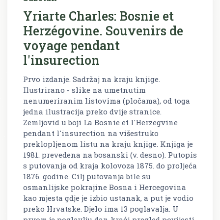
Yriarte Charles: Bosnie et
Herzégovine. Souvenirs de
voyage pendant
l'insurection
Prvo izdanje. Sadržaj na kraju knjige.
Ilustrirano - slike na umetnutim
nenumeriranim listovima (pločama), od toga
jedna ilustracija preko dvije stranice.
Zemljovid u boji La Bosnie et l'Herzegvine
pendant l'insurection na višestruko
preklopljenom listu na kraju knjige. Knjiga je
1981. prevedena na bosanski (v. desno). Putopis
s putovanja od kraja kolovoza 1875. do proljeća
1876. godine. Cilj putovanja bile su
osmanlijske pokrajine Bosna i Hercegovina
kao mjesta gdje je izbio ustanak, a put je vodio
preko Hrvatske. Djelo ima 13 poglavalja. U
prvom je poglavlju dan kraći pregled povijesti