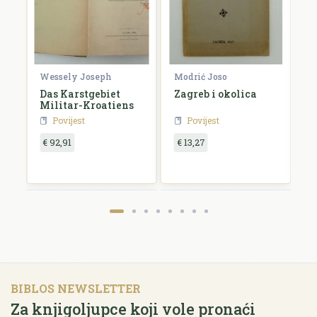
Wessely Joseph
Modrić Joso
R
Das Karstgebiet
Zagreb i okolica
H
Militar-Kroatiens
H
Povijest
Povijest
€ 92,91
€ 13,27
€
BIBLOS NEWSLETTER
Za knjigoljupce koji vole pronaći