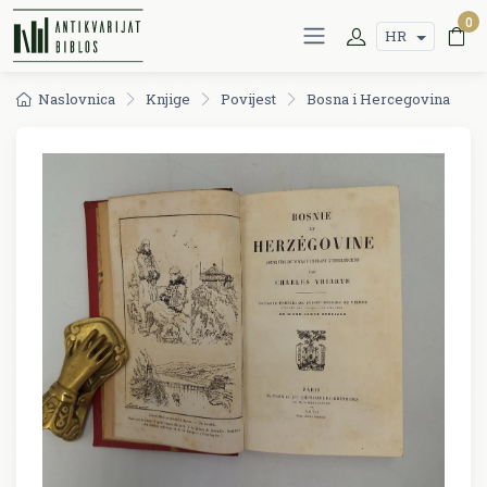
0
HR
Naslovnica
Knjige
Povijest
Bosna i Hercegovina