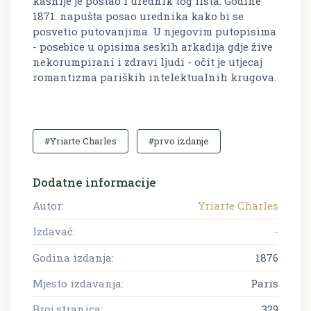
kasnije je postao i urednik tog lista. Godine
1871. napušta posao urednika kako bi se
posvetio putovanjima. U njegovim putopisima
- posebice u opisima seskih arkadija gdje žive
nekorumpirani i zdravi ljudi - očit je utjecaj
romantizma pariških intelektualnih krugova.
#Yriarte Charles
#prvo izdanje
Dodatne informacije
Autor:
Yriarte Charles
Izdavač:
-
Godina izdanja:
1876
Mjesto izdavanja:
Paris
Broj stranica:
329