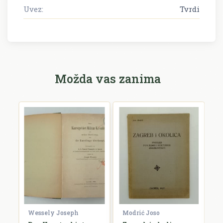
Uvez:
Tvrdi
Možda vas zanima
Wessely Joseph
Modrić Joso
R