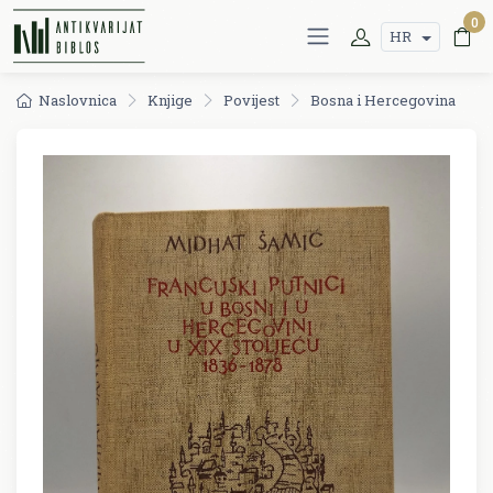
0
HR
Naslovnica
Knjige
Povijest
Bosna i Hercegovina