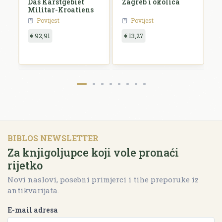
e
Das Karstgebiet
Zagreb i okolica
H
Militar-Kroatiens
H
Povijest
Povijest
€ 92,91
€ 13,27
€
BIBLOS NEWSLETTER
Za knjigoljupce koji vole pronaći
rijetko
Novi naslovi, posebni primjerci i tihe preporuke iz
antikvarijata.
E-mail adresa