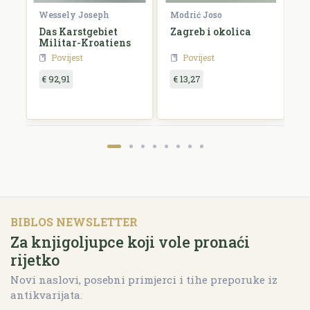
Wessely Joseph
Modrić Joso
R
e
Das Karstgebiet
Zagreb i okolica
H
Militar-Kroatiens
H
Povijest
Povijest
€ 92,91
€ 13,27
€
BIBLOS NEWSLETTER
Za knjigoljupce koji vole pronaći
rijetko
Novi naslovi, posebni primjerci i tihe preporuke iz
antikvarijata.