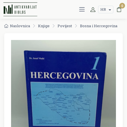
0
HR
Naslovnica
Knjige
Povijest
Bosna i Hercegovina