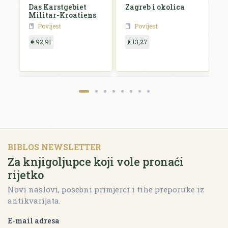
Das Karstgebiet
Zagreb i okolica
H
Militar-Kroatiens
H
Povijest
Povijest
€ 92,91
€ 13,27
€
BIBLOS NEWSLETTER
Za knjigoljupce koji vole pronaći
rijetko
Novi naslovi, posebni primjerci i tihe preporuke iz
antikvarijata.
E-mail adresa