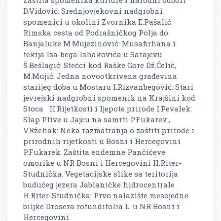
Zaštita spomenika kulture i narodni odbori
D.Vidović: Srednjovjekovni nadgrobni
spomenici u okolini Zvornika E.Pašalić:
Rimska cesta od Podrašničkog Polja do
Banjaluke M.Mujezinović: Musafirhana i
tekija Isa-bega Ishakovića u Sarajevu
Š.Bešlagić: Stećci kod Raške Gore Dž.Čelić,
M.Mujić: Jedna novootkrivena građevina
starijeg doba u Mostaru I.Rizvanbegović: Stari
jevrejski nadgrobni spomenik na Krajšini kod
Stoca II.Rijetkosti i ljepote prirode I.Pevalek:
Slap Plive u Jajcu na samrti P.Fukarek:,
V.Ržehak: Neka razmatranja o zaštiti prirode i
prirodnih rijetkosti u Bosni i Hercegovini
P.Fukarek: Zaštita endemne Pančićeve
omorike u NR Bosni i Hercegovini H.Riter-
Studnička: Vegetacijske slike sa teritorija
budućeg jezera Jablaničke hidrocentrale
H.Riter-Studnička: Prvo nalazište mesojedne
biljke Drosera rotundifolia L. u NR Bosni i
Hercegovini