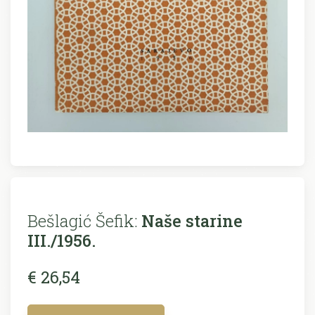
Bešlagić Šefik:
Naše starine
III./1956.
€ 26,54