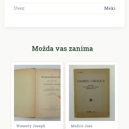
Uvez:
Meki
Možda vas zanima
Wessely Joseph
Modrić Joso
R