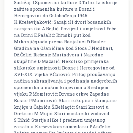
Sadržaj: I.Spomenici kulture D.Tafro: Iz istorije
zaštite spomenika kulture u Bosni i
Hercegovini do Oslobođenja 1945.
H.Kreševljaković: Saraji ili dvori bosanskih
namjesnika A.Bejtić: Povijest i umjetnost Foče
na Drini E.Pašalić: Rimski put kod
Mrkonjićgrada prema Banjaluci Đ.Basler:
Gradina na Ošanićima kod Stoca J.Neidhart,
Dž.Čelić: Rješenje Marindvora i Narodne
skupštine Đ.Mazalić: Nekoliko primjeraka
slikarske umjetnosti Bosne i Hercegovine od
XVI-XIX. vijeka V.Ćorović: Prilog proučavanju
načina sahranjivanja i podizanja nadgrobnih
spomenika u našim krajevima u Srednjem
vijeku P.Momirović: Drvene crkve Zapadne
Bosne P.Momirović: Stari rukopisi i štampane
knjige u Čajniču Š.Bešlagić: Stari krstovi u
Drežnici M.Mujić: Stari mostarski vodovod
S.Tihić: Starije slike i predmeti umjetnog
zanata u Kreševskom samostanu P.Anđelić: