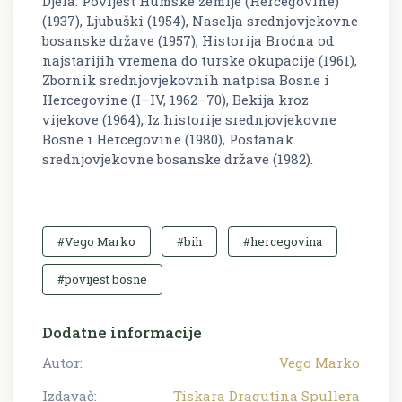
Djela:
Povijest Humske zemlje (Hercegovine)
(1937),
Ljubuški
(1954),
Naselja srednjovjekovne
bosanske države
(1957),
Historija Broćna od
najstarijih vremena do turske okupacije
(1961),
Zbornik srednjovjekovnih natpisa Bosne i
Hercegovine
(I–IV, 1962–70),
Bekija kroz
vijekove
(1964),
Iz historije srednjovjekovne
Bosne i Hercegovine
(1980),
Postanak
srednjovjekovne bosanske države
(1982).
#Vego Marko
#bih
#hercegovina
#povijest bosne
Dodatne informacije
Autor:
Vego Marko
Izdavač:
Tiskara Dragutina Spullera