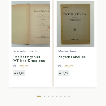
Wessely Joseph
Modrić Joso
R
e
Das Karstgebiet
Zagreb i okolica
H
Militar-Kroatiens
H
Povijest
Povijest
€ 92,91
€ 13,27
€