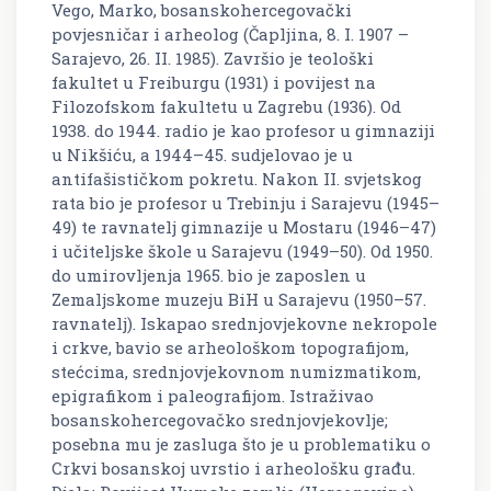
Vego, Marko, bosanskohercegovački
povjesničar i arheolog (Čapljina, 8. I. 1907 –
Sarajevo, 26. II. 1985). Završio je teološki
fakultet u Freiburgu (1931) i povijest na
Filozofskom fakultetu u Zagrebu (1936). Od
1938. do 1944. radio je kao profesor u gimnaziji
u Nikšiću, a 1944–45. sudjelovao je u
antifašističkom pokretu. Nakon II. svjetskog
rata bio je profesor u Trebinju i Sarajevu (1945–
49) te ravnatelj gimnazije u Mostaru (1946–47)
i učiteljske škole u Sarajevu (1949–50). Od 1950.
do umirovljenja 1965. bio je zaposlen u
Zemaljskome muzeju BiH u Sarajevu (1950–57.
ravnatelj). Iskapao srednjovjekovne nekropole
i crkve, bavio se arheološkom topografijom,
stećcima, srednjovjekovnom numizmatikom,
epigrafikom i paleografijom. Istraživao
bosanskohercegovačko srednjovjekovlje;
posebna mu je zasluga što je u problematiku o
Crkvi bosanskoj uvrstio i arheološku građu.