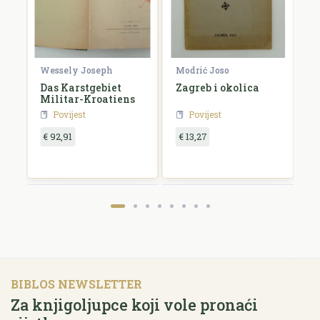
Wessely Joseph
Modrić Joso
R
e
Das Karstgebiet
Zagreb i okolica
H
Militar-Kroatiens
H
Povijest
Povijest
€ 92,91
€ 13,27
€
BIBLOS NEWSLETTER
Za knjigoljupce koji vole pronaći