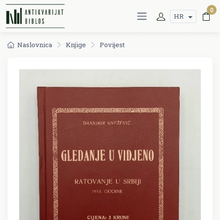
0
HR
Naslovnica
Knjige
Povijest