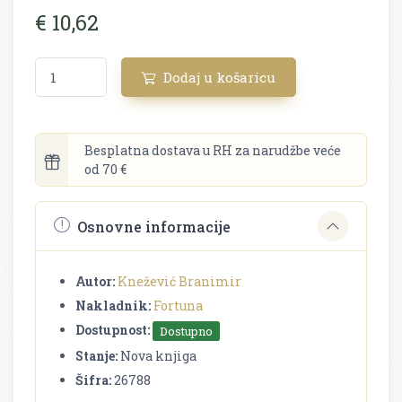
€ 10,62
Dodaj u košaricu
Besplatna dostava u RH za narudžbe veće
od 70 €
Osnovne informacije
Autor:
Knežević Branimir
Nakladnik:
Fortuna
Dostupnost:
Dostupno
Stanje:
Nova knjiga
Šifra:
26788