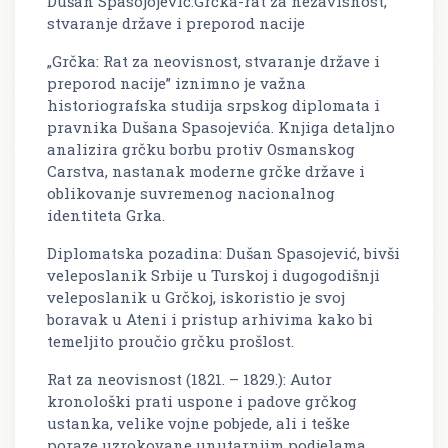
Dušan Spasojojević:Grčka-rat za nezavisnost,
stvaranje države i preporod nacije
„Grčka: Rat za neovisnost, stvaranje države i
preporod nacije” iznimno je važna
historiografska studija srpskog diplomata i
pravnika Dušana Spasojevića. Knjiga detaljno
analizira grčku borbu protiv Osmanskog
Carstva, nastanak moderne grčke države i
oblikovanje suvremenog nacionalnog
identiteta Grka.
Diplomatska pozadina: Dušan Spasojević, bivši
veleposlanik Srbije u Turskoj i dugogodišnji
veleposlanik u Grčkoj, iskoristio je svoj
boravak u Ateni i pristup arhivima kako bi
temeljito proučio grčku prošlost.
Rat za neovisnost (1821. – 1829.): Autor
kronološki prati uspone i padove grčkog
ustanka, velike vojne pobjede, ali i teške
poraze uzrokovane unutarnjim podjelama.