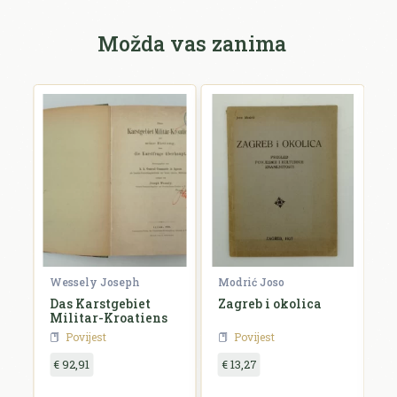
Možda vas zanima
Wessely Joseph
Modrić Joso
R
e
Das Karstgebiet
Zagreb i okolica
H
Militar-Kroatiens
H
Povijest
Povijest
€ 92,91
€ 13,27
€