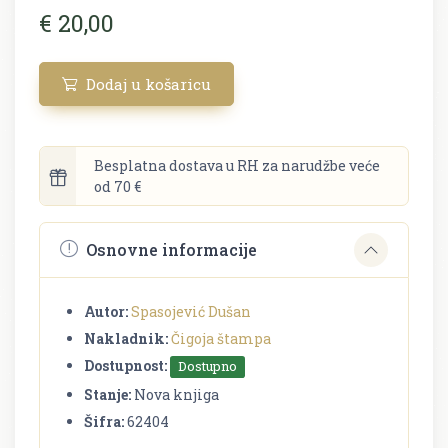
€ 20,00
Dodaj u košaricu
Besplatna dostava u RH za narudžbe veće
od 70 €
Osnovne informacije
Autor:
Spasojević Dušan
Nakladnik:
Čigoja štampa
Dostupnost:
Dostupno
Stanje:
Nova knjiga
Šifra:
62404