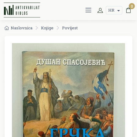
0
HR
Naslovnica
Knjige
Povijest