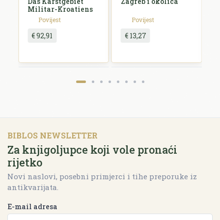
Das Karstgebiet
Zagreb i okolica
H
Militar-Kroatiens
H
Povijest
Povijest
€ 92,91
€ 13,27
BIBLOS NEWSLETTER
Za knjigoljupce koji vole pronaći
rijetko
Novi naslovi, posebni primjerci i tihe preporuke iz
antikvarijata.
E-mail adresa