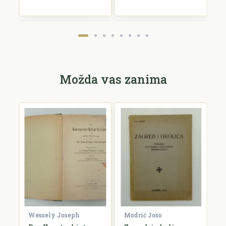
Pošalji recenziju
Možda vas zanima
e
Wessely Joseph
Modrić Joso
R