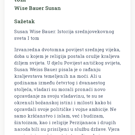
Wise Bauer Susan
Sažetak
Susan Wise Bauer: Istorija srednjovekovnog
sveta I tom
Izvanredna dvotomna povijest srednjeg vijeka,
doba u kojem je religija postala oružje kraljeva
diljem svijeta. U djelu Povijest antičkog svijeta,
Susan Weiss Bauer pisala je o rađanju
kraljevstava temeljenih na moći. Ali u
godinama između četvrtog i dvanaestog
stoljeća, vladari su morali pronaći novo
opravdanje za svoju vladavinu, te su se
okrenuli božanskoj istini i milosti kako bi
opravdali svoje političke i vojne ambicije. Ne
samo kršćanstvo i islam, već i budizam,
šintoizam, kao i religije Perzijanaca i drugih
naroda bili su prisiljeni u službu države. Vjera