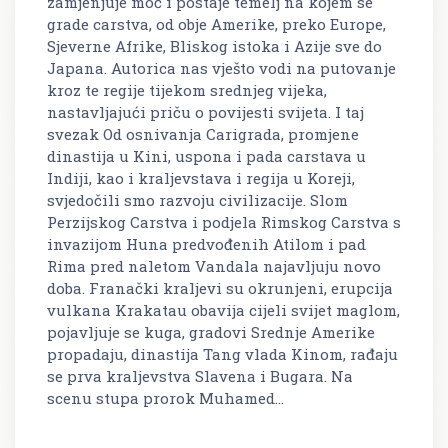
zamjenjuje moć i postaje temelj na kojem se
grade carstva, od obje Amerike, preko Europe,
Sjeverne Afrike, Bliskog istoka i Azije sve do
Japana. Autorica nas vješto vodi na putovanje
kroz te regije tijekom srednjeg vijeka,
nastavljajući priču o povijesti svijeta. I taj
svezak Od osnivanja Carigrada, promjene
dinastija u Kini, uspona i pada carstava u
Indiji, kao i kraljevstava i regija u Koreji,
svjedočili smo razvoju civilizacije. Slom
Perzijskog Carstva i podjela Rimskog Carstva s
invazijom Huna predvođenih Atilom i pad
Rima pred naletom Vandala najavljuju novo
doba. Franački kraljevi su okrunjeni, erupcija
vulkana Krakatau obavija cijeli svijet maglom,
pojavljuje se kuga, gradovi Srednje Amerike
propadaju, dinastija Tang vlada Kinom, rađaju
se prva kraljevstva Slavena i Bugara. Na
scenu stupa prorok Muhamed...