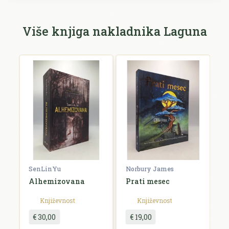
Ime i prezime *
Više knjiga nakladnika Laguna
E-mail *
E-mail se ne prikazuje javno.
Ocjena *
Komentar *
SenLinYu
Norbury James
S
e
Alhemizovana
Prati mesec
D
d
Književnost
Književnost
€ 30,00
€ 19,00