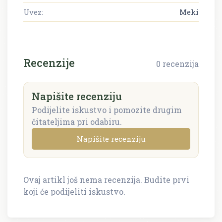
Uvez:
Meki
Recenzije
0 recenzija
Napišite recenziju
Podijelite iskustvo i pomozite drugim
čitateljima pri odabiru.
Napišite recenziju
Ovaj artikl još nema recenzija. Budite prvi
Napišite recenziju
koji će podijeliti iskustvo.
Recenzija će biti objavljena nakon provjere.