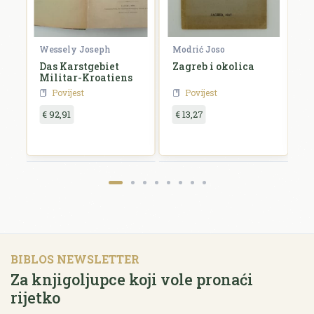
Wessely Joseph
Modrić Joso
R
Das Karstgebiet
Zagreb i okolica
H
Militar-Kroatiens
H
Povijest
Povijest
€ 92,91
€ 13,27
€
BIBLOS NEWSLETTER
Za knjigoljupce koji vole pronaći
rijetko