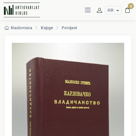
0
HR
Naslovnica
Knjige
Povijest