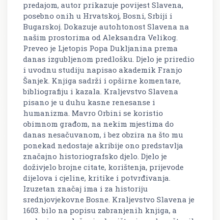
predajom, autor prikazuje povijest Slavena,
posebno onih u Hrvatskoj, Bosni, Srbiji i
Bugarskoj. Dokazuje autohtonost Slavena na
našim prostorima od Aleksandra Velikog.
Preveo je Ljetopis Popa Dukljanina prema
danas izgubljenom predlošku. Djelo je priredio
i uvodnu studiju napisao akademik Franjo
Šanjek. Knjiga sadrži i opširne komentare,
bibliografiju i kazala. Kraljevstvo Slavena
pisano je u duhu kasne renesanse i
humanizma. Mavro Orbini se koristio
obimnom građom, na nekim mjestima do
danas nesačuvanom, i bez obzira na što mu
ponekad nedostaje akribije ono predstavlja
značajno historiografsko djelo. Djelo je
doživjelo brojne citate, korištenja, prijevode
dijelova i cjeline, kritike i potvrđivanja.
Izuzetan značaj ima i za historiju
srednjovjekovne Bosne. Kraljevstvo Slavena je
1603. bilo na popisu zabranjenih knjiga, a