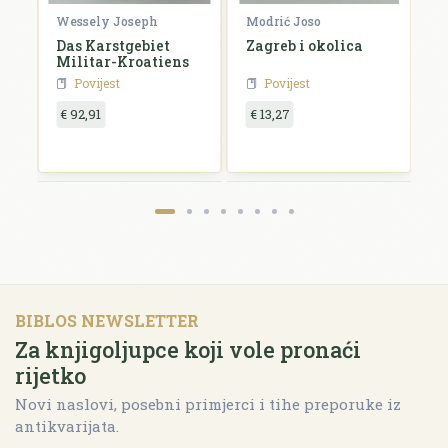
Wessely Joseph
Modrić Joso
R
e
Das Karstgebiet
Zagreb i okolica
H
Militar-Kroatiens
H
Povijest
Povijest
€ 92,91
€ 13,27
€
BIBLOS NEWSLETTER
Za knjigoljupce koji vole pronaći
rijetko
Novi naslovi, posebni primjerci i tihe preporuke iz
antikvarijata.