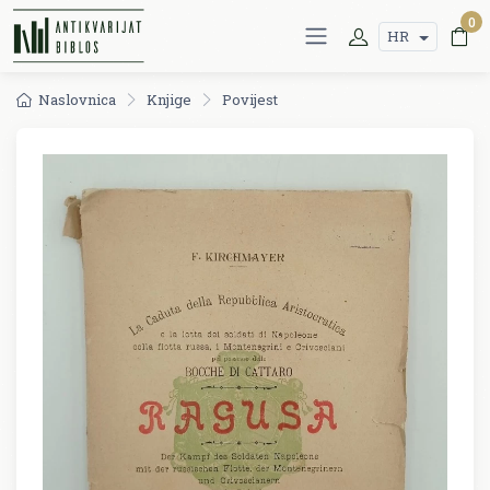
0
HR
Naslovnica
Knjige
Povijest