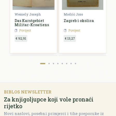
Wessely Joseph
Modrić Joso
R
Das Karstgebiet
Zagreb i okolica
H
Militar-Kroatiens
H
Povijest
Povijest
€ 92,91
€ 13,27
€
BIBLOS NEWSLETTER
Za knjigoljupce koji vole pronaći
rijetko
Novi naslovi, posebni primjerci i tihe preporuke iz