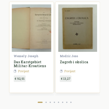
Wessely Joseph
Modrić Joso
R
Das Karstgebiet
Zagreb i okolica
H
Militar-Kroatiens
H
Povijest
Povijest
€ 92,91
€ 13,27
€