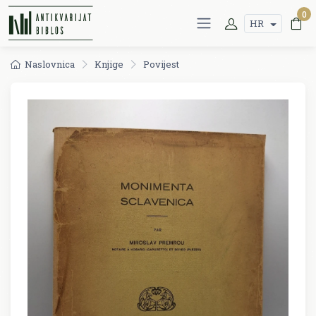
0
HR
Naslovnica
Knjige
Povijest