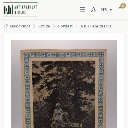
0
HR
Naslovnica
Knjige
Povijest
NDH i emigracija