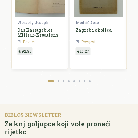
Wessely Joseph
Modrić Joso
R
e
Das Karstgebiet
Zagreb i okolica
H
Militar-Kroatiens
H
Povijest
Povijest
€ 92,91
€ 13,27
€
BIBLOS NEWSLETTER
Za knjigoljupce koji vole pronaći
rijetko