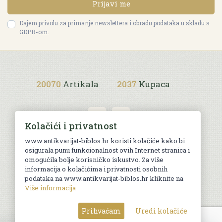
Prijavi me
Dajem privolu za primanje newslettera i obradu podataka u skladu s
GDPR-om.
20070
Artikala
2037
Kupaca
Kolačići i privatnost
www.antikvarijat-biblos.hr koristi kolačiće kako bi
osigurala punu funkcionalnost ovih Internet stranica i
Uvjeti kupnje
omogućila bolje korisničko iskustvo. Za više
informacija o kolačićima i privatnosti osobnih
podataka na www.antikvarijat-biblos.hr kliknite na
Više informacija
© Sva prava pridržana. Web by
AG media
Prihvaćam
Uredi kolačiće