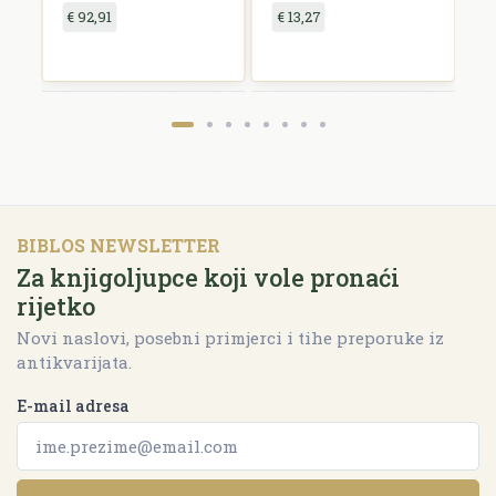
€ 92,91
€ 13,27
€
BIBLOS NEWSLETTER
Za knjigoljupce koji vole pronaći
rijetko
Novi naslovi, posebni primjerci i tihe preporuke iz
antikvarijata.
E-mail adresa