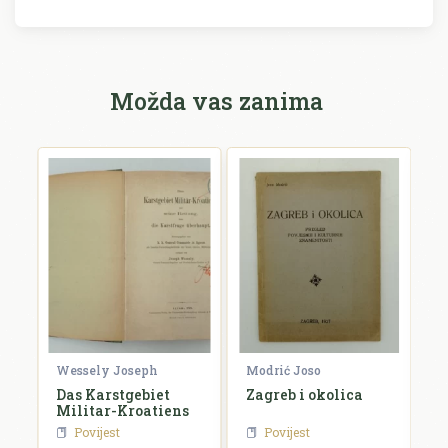
Možda vas zanima
Wessely Joseph
Modrić Joso
R
e
Das Karstgebiet
Zagreb i okolica
H
Militar-Kroatiens
H
Povijest
Povijest