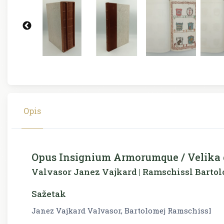
Opis
Opus Insignium Armorumque / Velika g
Valvasor Janez Vajkard | Ramschissl Barto
Sažetak
Janez Vajkard Valvasor, Bartolomej Ramschissl