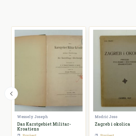
Wessely Joseph
Modrić Joso
Das Karstgebiet Militar-
Zagreb i okolica
Kroatiens
Povijest
Povijest