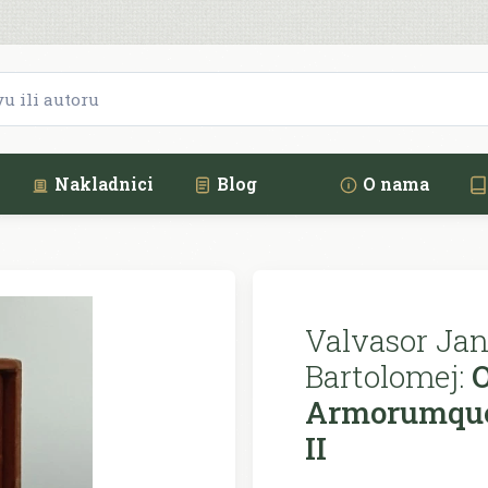
Nakladnici
Blog
O nama
Valvasor Jan
Bartolomej:
O
Armorumque 
II