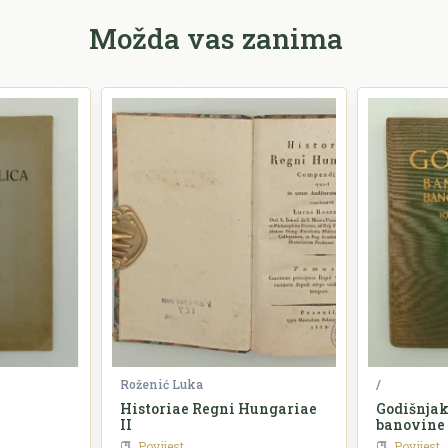
Možda vas zanima
Roženić Luka
/
Historiae Regni Hungariae
Godišnjak
II
banovine
Povijest
Povijest