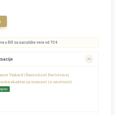
u
va u RH za narudžbe veće od 70 €
macije
anez Vajkard | Ramschissl Bartolomej
enska akademija znanosti in umetnosti
tupno