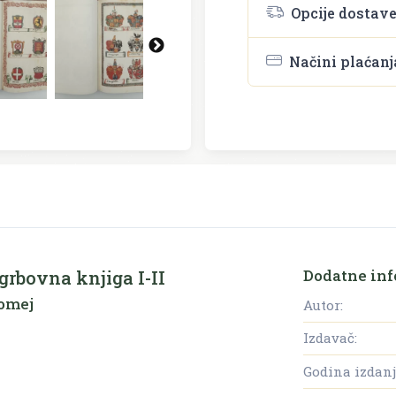
Opcije dostav
Načini plaćanj
Dodatne inf
rbovna knjiga I-II
lomej
Autor:
Izdavač:
Godina izdanj