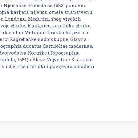
ke i Njemačke. Premda se 1683. ponovno
vojna karijera nije mu omela znanstvenu
ty u Londonu. Međutim, zbog visokih
voje zbirke. Knjižnicu i grafičku zbirku
me utemeljio Metropolitansku knjižnicu.
žnici Zagrebačke nadbiskupije. Glavna
opographia ducatus Carnioliae modernae,
Nadvojvodstva Koruške (Topographia
pleta, 1681) i Slava Vojvodine Kranjske
 su djelima grafički i povijesno obrađeni