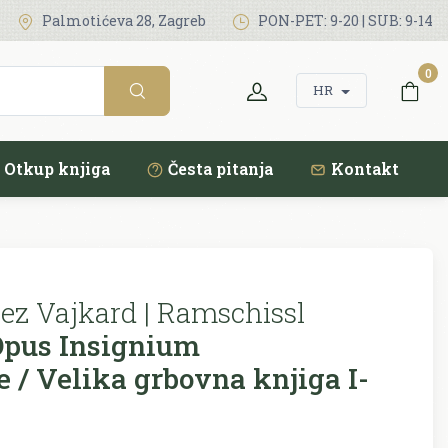
Palmotićeva 28, Zagreb
PON-PET: 9-20 | SUB: 9-14
0
HR
Otkup knjiga
Česta pitanja
Kontakt
ez Vajkard | Ramschissl
pus Insignium
/ Velika grbovna knjiga I-