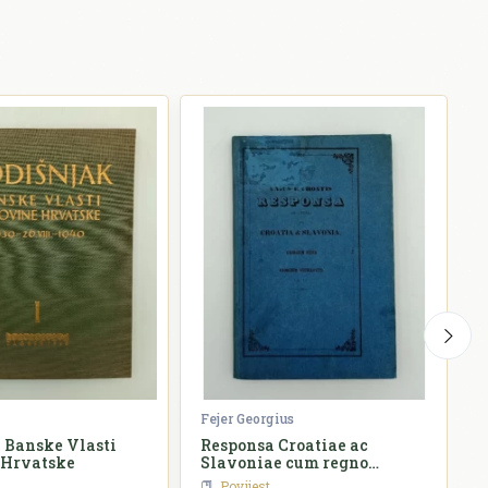
Fejer Georgius
Ž
 Banske Vlasti
Responsa Croatiae ac
 Hrvatske
Slavoniae cum regno
o
Hungariae
Povijest