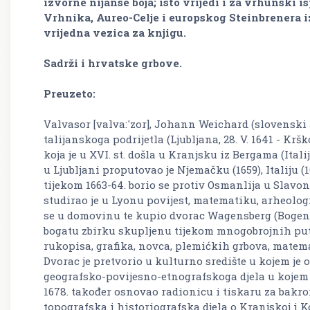
izvorne nijanse boja; isto vrijedi i za vrhunski 
Vrhnika, Aureo-Celje i europskog Steinbrenera i
vrijedna vezica za knjigu.
Sadrži i hrvatske grbove.
Preuzeto:
Valvasor [valva:'zor], Johann Weichard (slovenski 
talijanskoga podrijetla (Ljubljana, 28. V. 1641 - Krško
koja je u XVI. st. došla u Kranjsku iz Bergama (Ital
u Ljubljani proputovao je Njemačku (1659), Italiju (
tijekom 1663-64. borio se protiv Osmanlija u Slavoni
studirao je u Lyonu povijest, matematiku, arheologi
se u domovinu te kupio dvorac Wagensberg (Bogenšpe
bogatu zbirku skupljenu tijekom mnogobrojnih puto
rukopisa, grafika, novca, plemićkih grbova, matema
Dvorac je pretvorio u kulturno središte u kojem je
geografsko-povijesno-etnografskoga djela u kojem b
1678. također osnovao radionicu i tiskaru za bakror
topografska i historiografska djela o Kranjskoj i