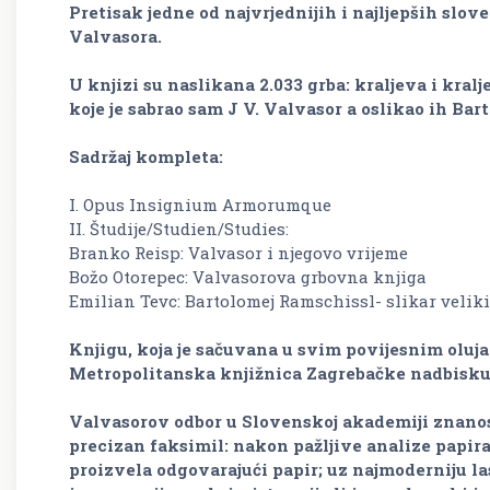
Pretisak jedne od najvrjednijih i najljepših slo
Valvasora.
U knjizi su naslikana 2.033 grba: kraljeva i kral
koje je sabrao sam J V. Valvasor a oslikao ih Ba
Sadržaj kompleta:
I. Opus Insignium Armorumque
II. Študije/Studien/Studies:
Branko Reisp: Valvasor i njegovo vrijeme
Božo Otorepec: Valvasorova grbovna knjiga
Emilian Tevc: Bartolomej Ramschissl- slikar velik
Knjigu, koja je sačuvana u svim povijesnim oluj
Metropolitanska knjižnica Zagrebačke nadbisku
Valvasorov odbor u Slovenskoj akademiji znanost
precizan faksimil: nakon pažljive analize papira
proizvela odgovarajući papir; uz najmoderniju l