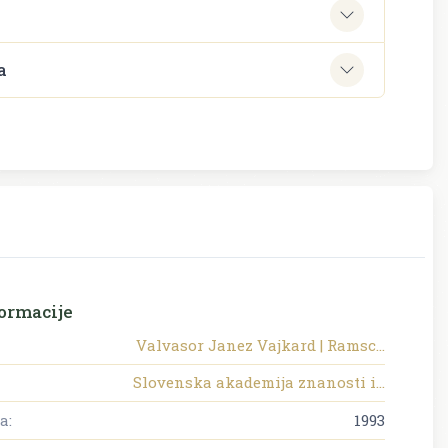
e
a
ormacije
Valvasor Janez Vajkard | Ramsc...
Slovenska akademija znanosti i...
a:
1993