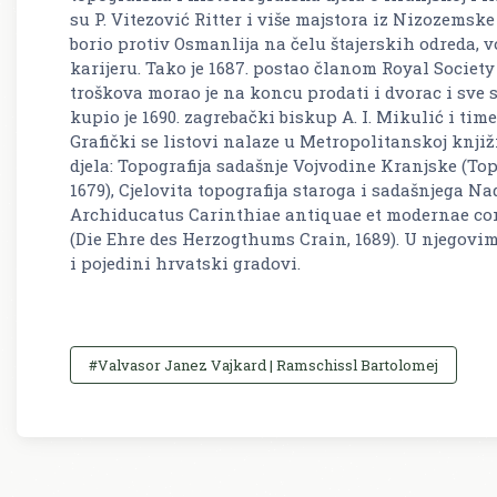
su P. Vitezović Ritter i više majstora iz Nizozems
borio protiv Osmanlija na čelu štajerskih odreda, 
karijeru. Tako je 1687. postao članom Royal Socie
troškova morao je na koncu prodati i dvorac i sve s
kupio je 1690. zagrebački biskup A. I. Mikulić i ti
Grafički se listovi nalaze u Metropolitanskoj knji
djela: Topografija sadašnje Vojvodine Kranjske (T
1679), Cjelovita topografija staroga i sadašnjega 
Archiducatus Carinthiae antiquae et modernae com
(Die Ehre des Herzogthums Crain, 1689). U njegovim
i pojedini hrvatski gradovi.
#Valvasor Janez Vajkard | Ramschissl Bartolomej