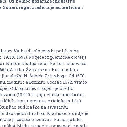
ispis. Uz pomoć kožarske industrije
z Schardinga izrađena je autentična i
Janez Vajkard), slovenski polihistor
, 19. IX. 1693). Potječe iz plemićke obitelji
ija). Nakon studija retorike kod isusovaca
1669), Afriku, Švicarsku i Francusku, a
ji u službi N. Šubića Zrinskoga. Od 1670.
ju, magiju i alkemiju. Godine 1672. vratio
rk) kraj Litije, u kojem je uredio
vanja (10 000 knjiga, zbirke umjetnina,
tičkih instrumenata, artefakata i dr.).
 okupljao sudionike na stvaranju
i dao cjelovitu sliku Kranjske, a ondje je
ez te je započeo izdavati kartografska,
 Koruškoj. Među njegovim pomagačima bili