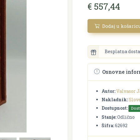
€ 557,44
Dodaj u košaric
Besplatna dosta
Osnovne infor
Autor:
Valvasor J
Nakladnik:
Slov
Dostupnost:
Dos
Stanje:
Odlično
Šifra:
62692