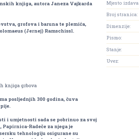
Mjesto izdava
venskih knjiga, autora Janeza Vajkarda
Broj stranica:
jevstva, grofova i baruna te plemića,
Dimenzije:
rtolomaeus (Jernej) Ramschissl.
Pismo:
Stanje:
Uvez:
ih knjiga grbova
ama posljednjih 300 godina, čuva
pije.
i i umjetnosti sada se pobrinuo za svoj
, Papirnica-Radeče za njega je
asersku tehnologiju osigurane su