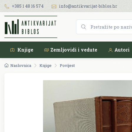
+385 1 48 16 574
info@antikvarijat-biblos.hr
Knjige
Zemljovidi i vedute
Autori
Naslovnica
Knjige
Povijest