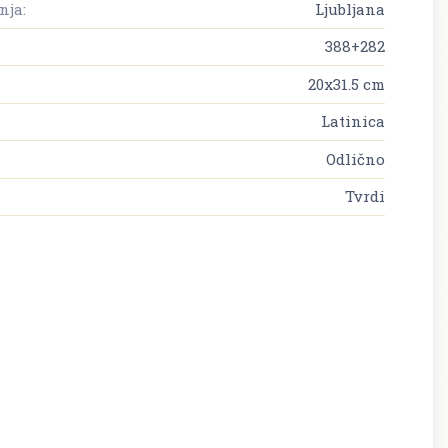
nja:
Ljubljana
388+282
20x31.5 cm
Latinica
Odlično
Tvrdi