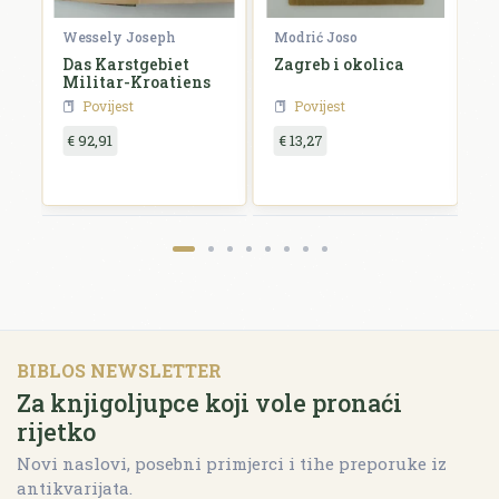
Wessely Joseph
Modrić Joso
R
Das Karstgebiet
Zagreb i okolica
H
Militar-Kroatiens
H
Povijest
Povijest
€ 92,91
€ 13,27
€
BIBLOS NEWSLETTER
Za knjigoljupce koji vole pronaći
rijetko
Novi naslovi, posebni primjerci i tihe preporuke iz
antikvarijata.