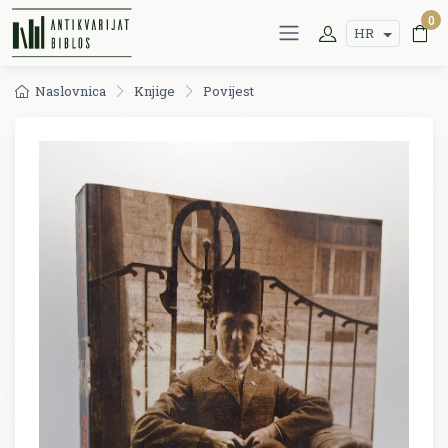
0
HR
Naslovnica
Knjige
Povijest