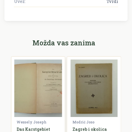
Uvez:
Tvrdi
Možda vas zanima
Wessely Joseph
Modrić Joso
R
e
Das Karstgebiet
Zagreb i okolica
H