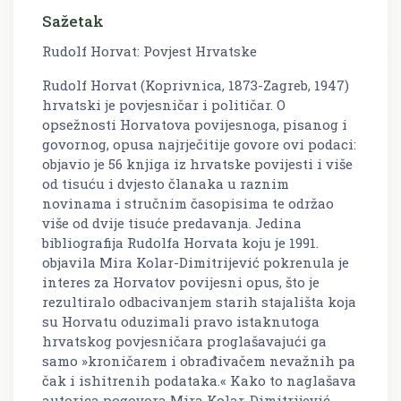
Sažetak
Rudolf Horvat: Povjest Hrvatske
Rudolf Horvat (Koprivnica, 1873-Zagreb, 1947)
hrvatski je povjesničar i političar. O
opsežnosti Horvatova povijesnoga, pisanog i
govornog, opusa najrječitije govore ovi podaci:
objavio je 56 knjiga iz hrvatske povijesti i više
od tisuću i dvjesto članaka u raznim
novinama i stručnim časopisima te održao
više od dvije tisuće predavanja. Jedina
bibliografija Rudolfa Horvata koju je 1991.
objavila Mira Kolar-Dimitrijević pokrenula je
interes za Horvatov povijesni opus, što je
rezultiralo odbacivanjem starih stajališta koja
su Horvatu oduzimali pravo istaknutoga
hrvatskog povjesničara proglašavajući ga
samo »kroničarem i obrađivačem nevažnih pa
čak i ishitrenih podataka.« Kako to naglašava
autorica pogovora Mira Kolar-Dimitrijević,