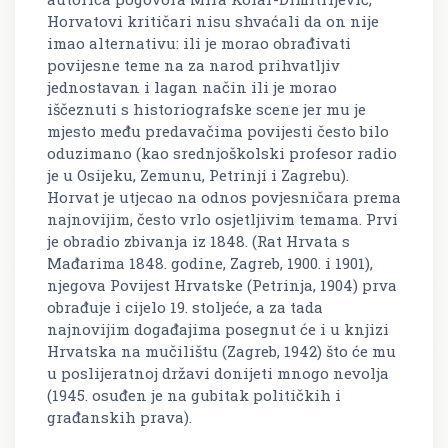
Horvatovi kritičari nisu shvaćali da on nije
imao alternativu: ili je morao obrađivati
povijesne teme na za narod prihvatljiv
jednostavan i lagan način ili je morao
iščeznuti s historiografske scene jer mu je
mjesto među predavačima povijesti često bilo
oduzimano (kao srednjoškolski profesor radio
je u Osijeku, Zemunu, Petrinji i Zagrebu).
Horvat je utjecao na odnos povjesničara prema
najnovijim, često vrlo osjetljivim temama. Prvi
je obradio zbivanja iz 1848. (Rat Hrvata s
Mađarima 1848. godine, Zagreb, 1900. i 1901),
njegova Povijest Hrvatske (Petrinja, 1904) prva
obrađuje i cijelo 19. stoljeće, a za tada
najnovijim događajima posegnut će i u knjizi
Hrvatska na mučilištu (Zagreb, 1942) što će mu
u poslijeratnoj državi donijeti mnogo nevolja
(1945. osuđen je na gubitak političkih i
građanskih prava).