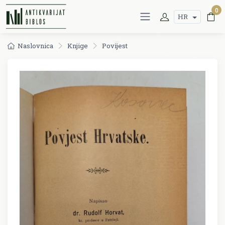
0
HR
Naslovnica
Knjige
Povijest