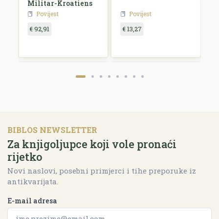
Militar-Kroatiens
H
Povijest
Povijest
€ 92,91
€ 13,27
€
BIBLOS NEWSLETTER
Za knjigoljupce koji vole pronaći
rijetko
Novi naslovi, posebni primjerci i tihe preporuke iz
antikvarijata.
E-mail adresa