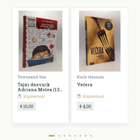
E-mail *
E-mail se ne prikazuje javno.
Ocjena *
Komentar *
Townsend Sue
Koch Herman
K
Tajni dnevnik
Večera
A
Adriana Molea (13
i
3/4 godina)
Književnost
Književnost
€ 10,00
€ 4,00
Pošalji recenziju