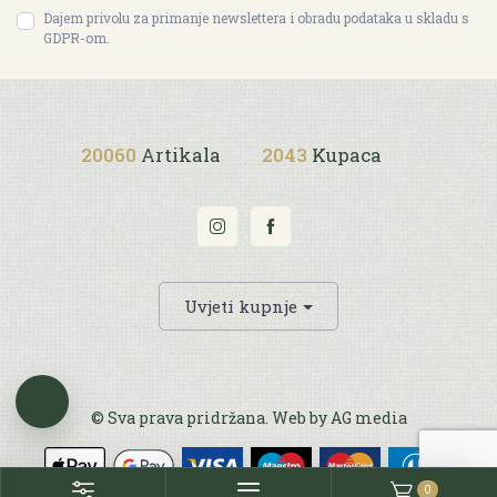
Dajem privolu za primanje newslettera i obradu podataka u skladu s
GDPR-om.
20060
Artikala
2043
Kupaca
Uvjeti kupnje
© Sva prava pridržana. Web by
AG media
0