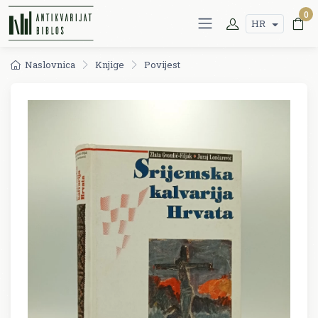
0
HR
Naslovnica
Knjige
Povijest