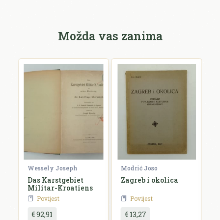
Možda vas zanima
e
Wessely Joseph
Modrić Joso
R
Das Karstgebiet
Zagreb i okolica
H
Militar-Kroatiens
H
Povijest
Povijest
€ 92,91
€ 13,27