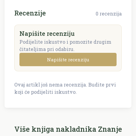
Recenzije
0 recenzija
Napišite recenziju
Podijelite iskustvo i pomozite drugim
čitateljima pri odabiru.
Napišite recenziju
Ovaj artikl još nema recenzija. Budite prvi
Napišite recenziju
koji će podijeliti iskustvo.
Recenzija će biti objavljena nakon provjere.
Ime i prezime *
Više knjiga nakladnika Znanje