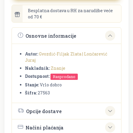
Besplatna dostava u RH za narudžbe veće
od 70 €
Osnovne informacije
Autor:
Gvozdić-Filjak Zlata | Lončarević
Juraj
Nakladnik:
Znanje
Dostupnost:
Rasprodano
Stanje:
Vrlo dobro
Šifra:
27563
Opcije dostave
Načini plaćanja