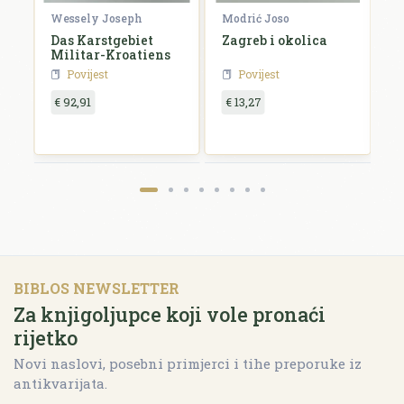
Wessely Joseph
Modrić Joso
R
e
Das Karstgebiet
Zagreb i okolica
H
Militar-Kroatiens
H
Povijest
Povijest
€ 92,91
€ 13,27
€
BIBLOS NEWSLETTER
Za knjigoljupce koji vole pronaći
rijetko
Novi naslovi, posebni primjerci i tihe preporuke iz
antikvarijata.