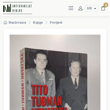
0
HR
Naslovnica
Knjige
Povijest