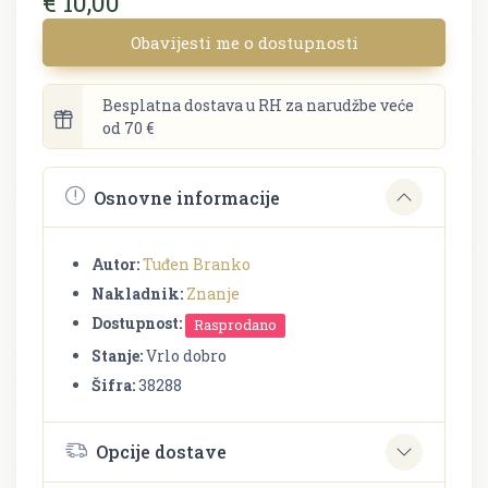
€ 10,00
Obavijesti me o dostupnosti
Besplatna dostava u RH za narudžbe veće
od 70 €
Osnovne informacije
Autor:
Tuđen Branko
Nakladnik:
Znanje
Dostupnost:
Rasprodano
Stanje:
Vrlo dobro
Šifra:
38288
Opcije dostave