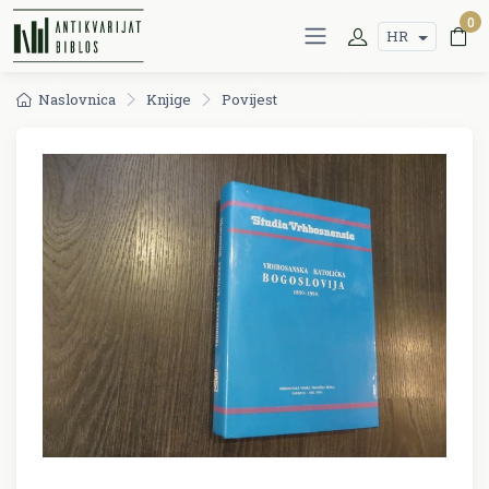
0
HR
Naslovnica
Knjige
Povijest