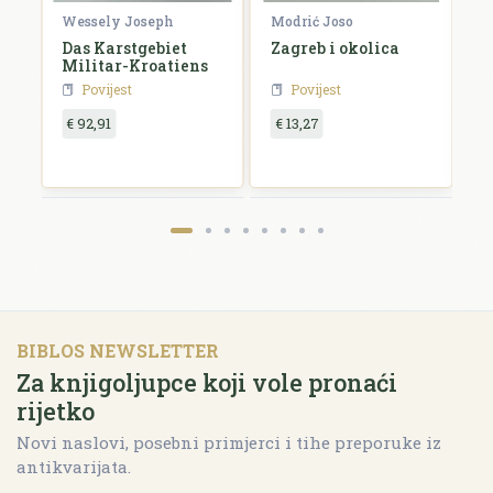
Wessely Joseph
Modrić Joso
R
e
Das Karstgebiet
Zagreb i okolica
H
Militar-Kroatiens
H
Povijest
Povijest
€ 92,91
€ 13,27
€
BIBLOS NEWSLETTER
Za knjigoljupce koji vole pronaći
rijetko
Novi naslovi, posebni primjerci i tihe preporuke iz
antikvarijata.