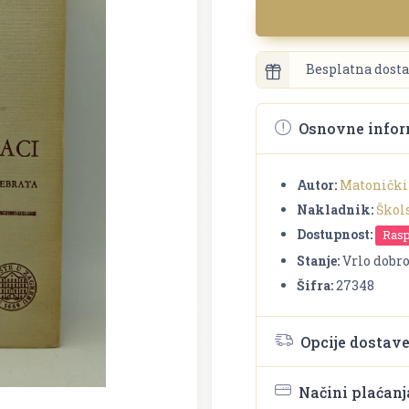
Besplatna dosta
Osnovne infor
Autor:
Matonički
Nakladnik:
Škol
Dostupnost:
Ras
Stanje:
Vrlo dobr
Šifra:
27348
Opcije dostav
Načini plaćanj