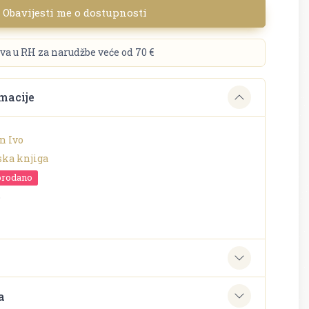
Obavijesti me o dostupnosti
va u RH za narudžbe veće od 70 €
macije
n Ivo
ska knjiga
prodano
o
e
a