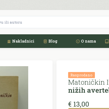
Nakladnici
Blog
O nama
Rasprodano
Matoničkin I
nižih averte
€ 13,00