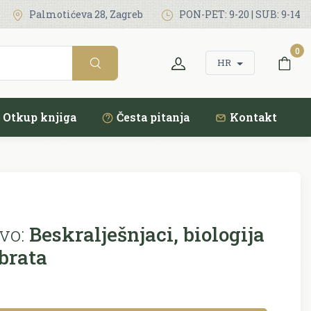
Palmotićeva 28, Zagreb
PON-PET: 9-20 | SUB: 9-14
0
HR
Otkup knjiga
Česta pitanja
Kontakt
vo:
Beskralješnjaci, biologija
brata