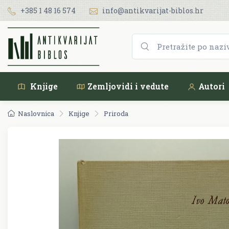
+385 1 48 16 574
info@antikvarijat-biblos.hr
Knjige
Zemljovidi i vedute
Autori
Naslovnica
Knjige
Priroda