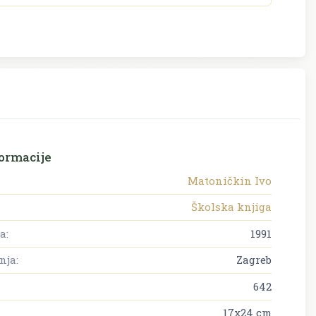
ormacije
Matoničkin Ivo
Školska knjiga
a:
1991
nja:
Zagreb
642
17x24 cm