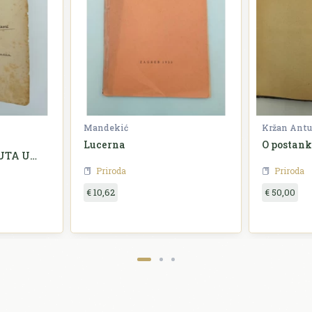
Mandekić
Kržan Ant
Lucerna
O postank
UTA U
Priroda
Priroda
LINAH U
NIJI I
€ 10,62
€ 50,00