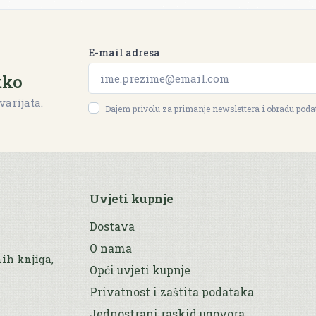
E-mail adresa
tko
varijata.
Dajem privolu za primanje newslettera i obradu pod
Uvjeti kupnje
Dostava
O nama
nih knjiga,
Opći uvjeti kupnje
Privatnost i zaštita podataka
Jednostrani raskid ugovora