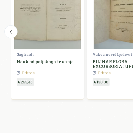
Gagliardi
Vukotinović Ljudevit
Nauk od poljskoga texanja
BILINAR FLORA
EXCURSORIA : UP
SABIRANJU I
Priroda
Priroda
OZNAČIVANJE BI
HRVATSKOJ SLAVO
€ 265,45
€ 130,00
DALMACIJI