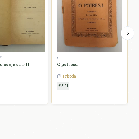
un
/
M
u čovjeka I-II
O potresu
N
Priroda
€ 5,31