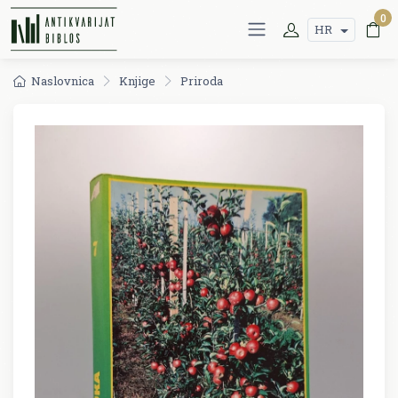
0
HR
Naslovnica
Knjige
Priroda