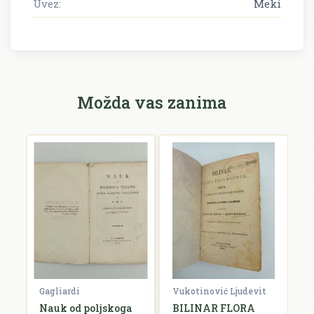
Uvez:
Meki
Možda vas zanima
Gagliardi
Vukotinović Ljudevit
M
Nauk od poljskoga
BILINAR FLORA
L