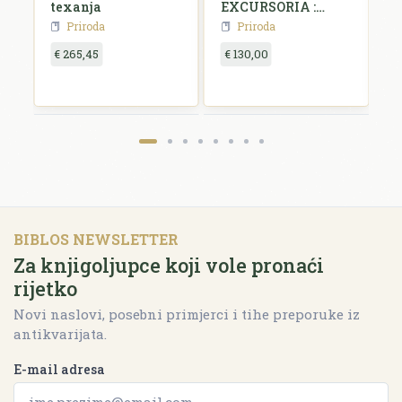
texanja
EXCURSORIA :
UPUTA U
Priroda
Priroda
SABIRANJU I
OZNAČIVANJE
€ 265,45
€ 130,00
€
BILINAH U
HRVATSKOJ
SLAVONIJI I
DALMACIJI
BIBLOS NEWSLETTER
Za knjigoljupce koji vole pronaći
rijetko
Novi naslovi, posebni primjerci i tihe preporuke iz
antikvarijata.
E-mail adresa