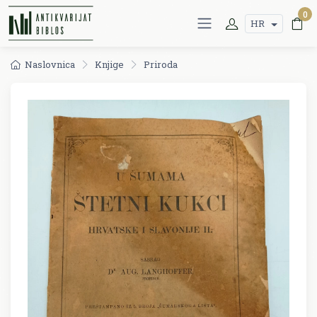
0
HR
Naslovnica
Knjige
Priroda