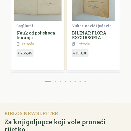
Gagliardi
Vukotinović Ljudevit
M
Nauk od poljskoga
BILINAR FLORA
L
texanja
EXCURSORIA :
UPUTA U
Priroda
Priroda
SABIRANJU I
OZNAČIVANJE
€ 265,45
€ 130,00
€
BILINAH U
HRVATSKOJ
SLAVONIJI I
DALMACIJI
BIBLOS NEWSLETTER
Za knjigoljupce koji vole pronaći
rijetko