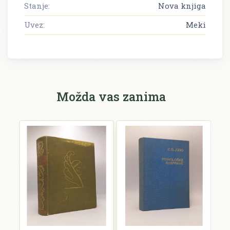
Stanje:
Nova knjiga
Uvez:
Meki
Možda vas zanima
F
V
F
€