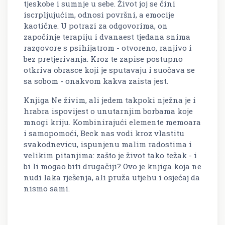
tjeskobe i sumnje u sebe. Život joj se čini
iscrpljujućim, odnosi površni, a emocije
kaotične. U potrazi za odgovorima, on
započinje terapiju i dvanaest tjedana snima
razgovore s psihijatrom - otvoreno, ranjivo i
bez pretjerivanja. Kroz te zapise postupno
otkriva obrasce koji je sputavaju i suočava se
sa sobom - onakvom kakva zaista jest.
Knjiga Ne živim, ali jedem takpoki nježna je i
hrabra ispovijest o unutarnjim borbama koje
mnogi kriju. Kombinirajući elemente memoara
i samopomoći, Beck nas vodi kroz vlastitu
svakodnevicu, ispunjenu malim radostima i
velikim pitanjima: zašto je život tako težak - i
bi li mogao biti drugačiji? Ovo je knjiga koja ne
nudi laka rješenja, ali pruža utjehu i osjećaj da
nismo sami.