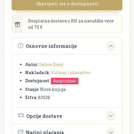
Obavijesti me o dostupnosti
Besplatna dostava u RH za narudžbe veće
od 70 €
Osnovne informacije
Autor:
Sehee Baek
Nakladnik:
Vulkan izdavaštvo
Dostupnost:
Rasprodano
Stanje:
Nova knjiga
Šifra:
83928
Opcije dostave
Načini plaćanja