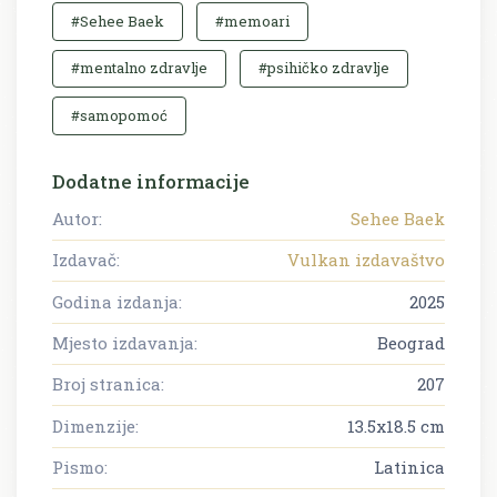
#Sehee Baek
#memoari
#mentalno zdravlje
#psihičko zdravlje
#samopomoć
Dodatne informacije
Autor:
Sehee Baek
Izdavač:
Vulkan izdavaštvo
Godina izdanja:
2025
Mjesto izdavanja:
Beograd
Broj stranica:
207
Dimenzije:
13.5x18.5 cm
Pismo:
Latinica