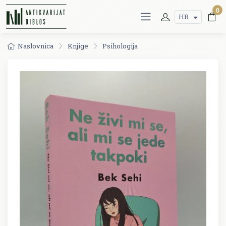
0
HR
Naslovnica
Knjige
Psihologija