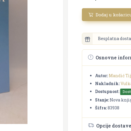
Dodaj u košaric
Besplatna dosta
Osnovne infor
Autor:
Mandić Tij
Nakladnik:
Vulk
Dostupnost:
Dos
Stanje:
Nova knji
Šifra:
83938
Opcije dostav