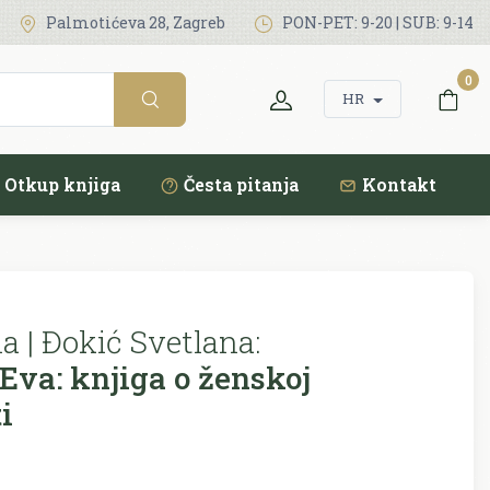
Palmotićeva 28, Zagreb
PON-PET: 9-20 | SUB: 9-14
0
HR
Otkup knjiga
Česta pitanja
Kontakt
a | Đokić Svetlana:
Eva: knjiga o ženskoj
i