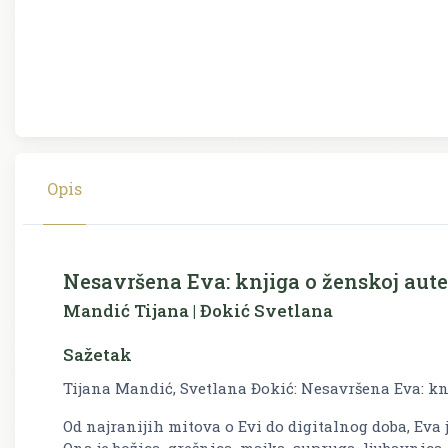
Opis
Nesavršena Eva: knjiga o ženskoj aute
Mandić Tijana | Đokić Svetlana
Sažetak
Tijana Mandić, Svetlana Đokić: Nesavršena Eva: kn
Od najranijih mitova o Evi do digitalnog doba, Eva 
Ona je božica, grešnica, majka, supruga, ljubavnica,