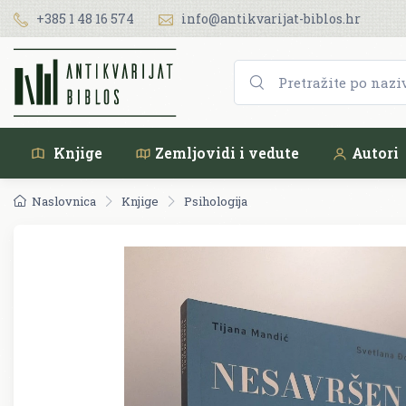
+385 1 48 16 574
info@antikvarijat-biblos.hr
Knjige
Zemljovidi i vedute
Autori
Naslovnica
Knjige
Psihologija