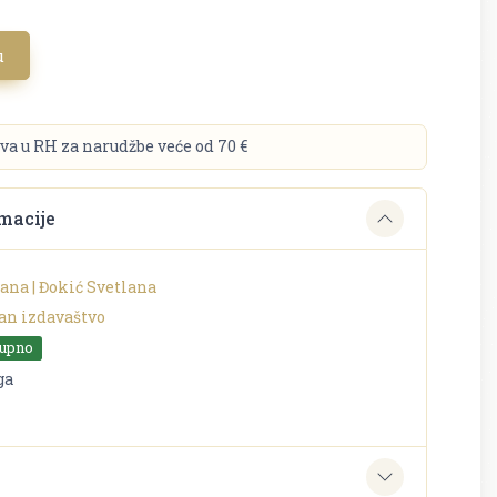
u
va u RH za narudžbe veće od 70 €
macije
ana | Đokić Svetlana
an izdavaštvo
tupno
ga
e