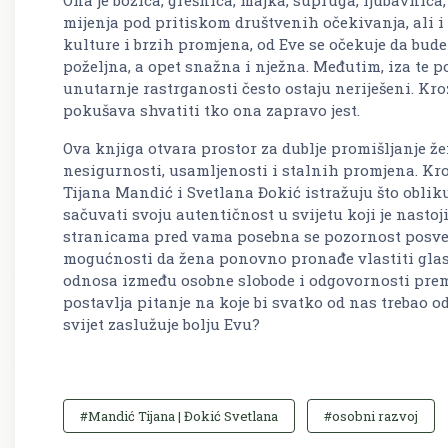
mijenja pod pritiskom društvenih očekivanja, ali i 
kulture i brzih promjena, od Eve se očekuje da bud
poželjna, a opet snažna i nježna. Međutim, iza te po
unutarnje rastrganosti često ostaju neriješeni. Kro
pokušava shvatiti tko ona zapravo jest.
Ova knjiga otvara prostor za dublje promišljanje 
nesigurnosti, usamljenosti i stalnih promjena. Kro
Tijana Mandić i Svetlana Đokić istražuju što oblik
sačuvati svoju autentičnost u svijetu koji je nasto
stranicama pred vama posebna se pozornost posveć
mogućnosti da žena ponovno pronađe vlastiti glas.
odnosa između osobne slobode i odgovornosti prema
postavlja pitanje na koje bi svatko od nas trebao odgo
svijet zaslužuje bolju Evu?
#Mandić Tijana | Đokić Svetlana
#osobni razvoj