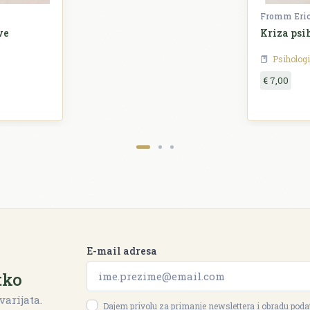
Fromm Eri
ve
Kriza psi
Psihologi
€ 7,00
E-mail adresa
tko
varijata.
Dajem privolu za primanje newslettera i obradu pod