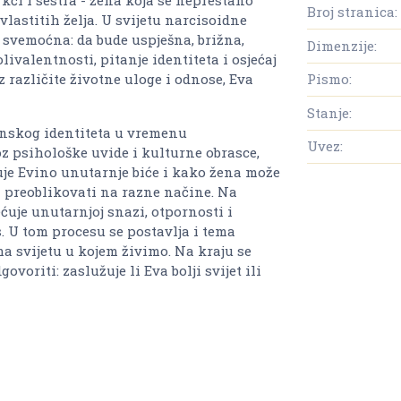
Broj stranica:
vlastitih želja. U svijetu narcisoidne
e svemoćna: da bude uspješna, brižna,
Dimenzije:
livalentnosti, pitanje identiteta i osjećaj
z različite životne uloge i odnose, Eva
Pismo:
Stanje:
ženskog identiteta u vremenu
Uvez:
z psihološke uvide i kulturne obrasce,
uje Evino unutarnje biće i kako žena može
ji preoblikovati na razne načine. Na
uje unutarnjoj snazi, otpornosti i
 U tom procesu se postavlja i tema
 svijetu u kojem živimo. Na kraju se
voriti: zaslužuje li Eva bolji svijet ili