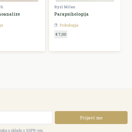
ch
Ryzl Milan
F
hoanalize
Parapsihologija
P
p
ja
Psihologija
€ 7,00
Prijavi me
ataka u skladu s GDPR-om.