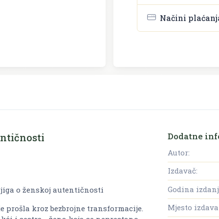
Načini plaćanj
Dodatne inf
ntičnosti
Autor:
Izdavač:
Godina izdanj
jiga o ženskoj autentičnosti
Mjesto izdava
je prošla kroz bezbrojne transformacije.
 kći i sestra - žena koja se neprestano