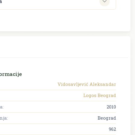
a
ormacije
Vidosavljević Aleksandar
Logos Beograd
a:
2010
nja:
Beograd
962