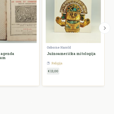
Osborne Harold
K
 agenda
Južnoamerička mitologija
B
rum
Religija
€ 13,00