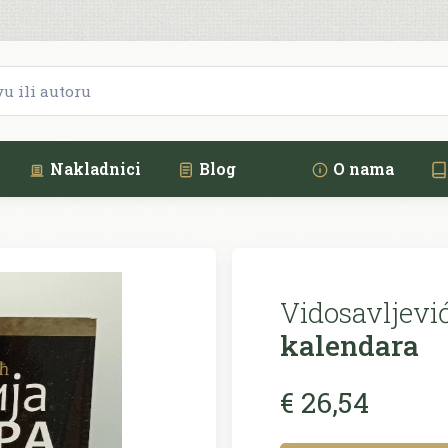
Nakladnici
Blog
O nama
Vidosavljevi
kalendara
€ 26,54