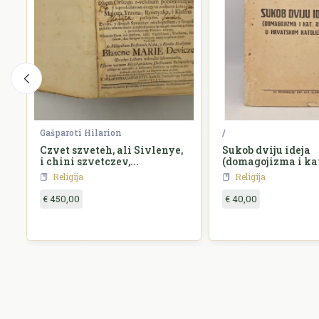
Gašparoti Hilarion
/
Czvet szveteh, ali Sivlenye,
Sukob dviju ideja
i chini szvetczev,...
(domagojizma i kat
hrvatskom katoli
Religija
Religija
€ 450,00
€ 40,00