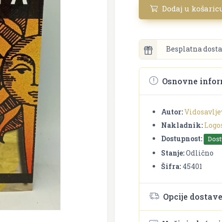
Dodaj u košaric
Besplatna dosta
Osnovne infor
Autor:
Vidosavlje
Nakladnik:
Logo
Dostupnost:
Dos
Stanje:
Odlično
Šifra:
45401
Opcije dostav