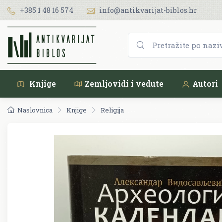
+385 1 48 16 574
info@antikvarijat-biblos.hr
Knjige
Zemljovidi i vedute
Autori
Naslovnica
Knjige
Religija