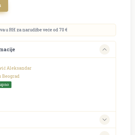
u
va u RH za narudžbe veće od 70 €
macije
vić Aleksandar
s Beograd
tupno
e