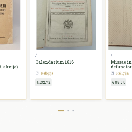
/
/
Calendarium 1816
Missae in
. akcije) u
defuncto
cizmu
Religija
Religija
€ 132,72
€ 99,54