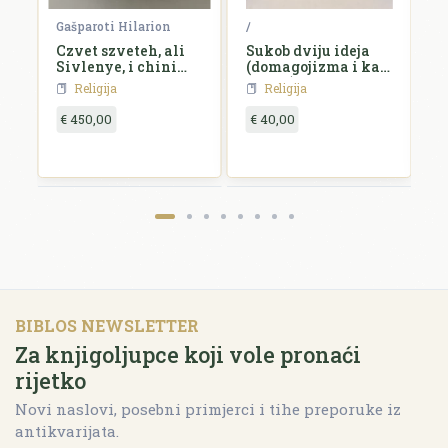
 Vuk
Gašparoti Hilarion
/
/
ga
Czvet szveteh, ali
Sukob dviju ideja
C
Sivlenye, i chini
(domagojizma i kat.
szvetczev,...
akcije) u hrvatskom
Religija
Religija
katolicizmu
€ 450,00
€ 40,00
€
BIBLOS NEWSLETTER
Za knjigoljupce koji vole pronaći
rijetko
Novi naslovi, posebni primjerci i tihe preporuke iz
antikvarijata.