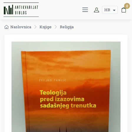
0
HR
Naslovnica
Knjige
Religija