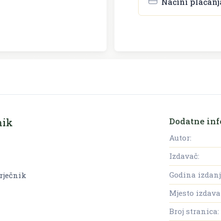
Načini plaćanj
Dodatne inf
nik
Autor:
Izdavač:
Godina izdanj
 rječnik
Mjesto izdava
Broj stranica: