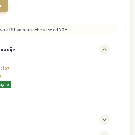
u
va u RH za narudžbe veće od 70 €
macije
islav
a
tupno
e