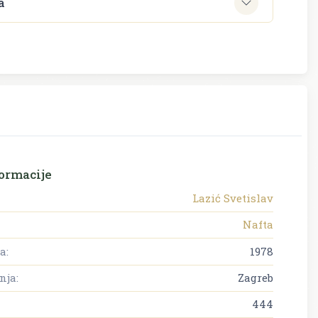
a
ormacije
Lazić Svetislav
Nafta
a:
1978
nja:
Zagreb
444