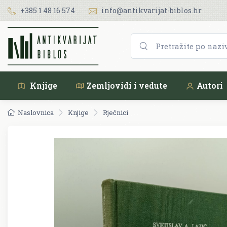
+385 1 48 16 574
info@antikvarijat-biblos.hr
Knjige
Zemljovidi i vedute
Autori
Naslovnica
Knjige
Rječnici