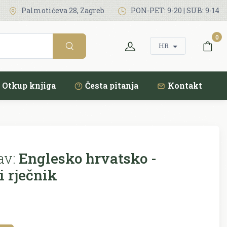
Palmotićeva 28, Zagreb
PON-PET: 9-20 | SUB: 9-14
0
HR
Otkup knjiga
Česta pitanja
Kontakt
av:
Englesko hrvatsko -
i rječnik