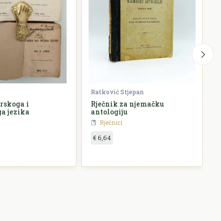
Ratković Stjepan
K
irskoga i
Rječnik za njemačku
S
a jezika
antologiju
Rječnici
€ 6,64