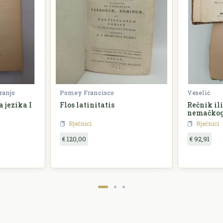
ranjo
Pomey Francisco
Veselić
 jezika I
Flos latinitatis
Rečnik il
nemačkog
Rječnici
Rječnici
€ 120,00
€ 92,91