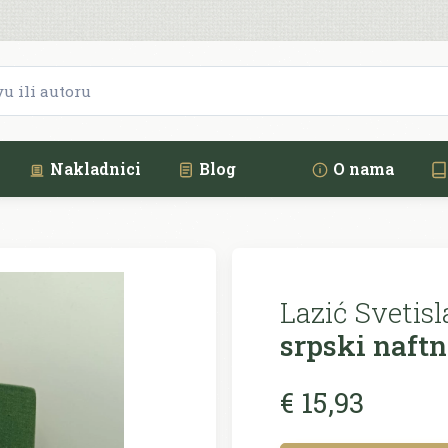
Nakladnici
Blog
O nama
Lazić Svetisl
srpski naftn
€ 15,93