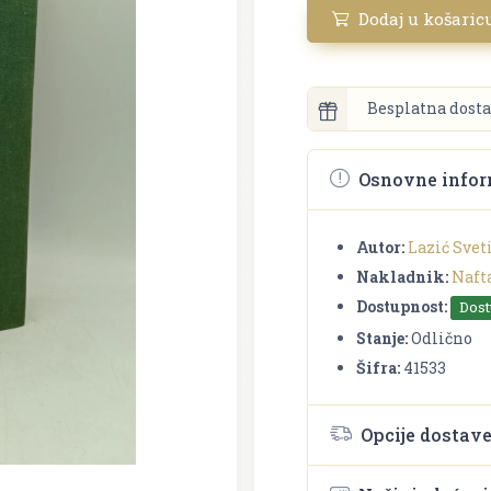
Dodaj u košaric
Besplatna dosta
Osnovne infor
Autor:
Lazić Svet
Nakladnik:
Naft
Dostupnost:
Dos
Stanje:
Odlično
Šifra:
41533
Opcije dostav