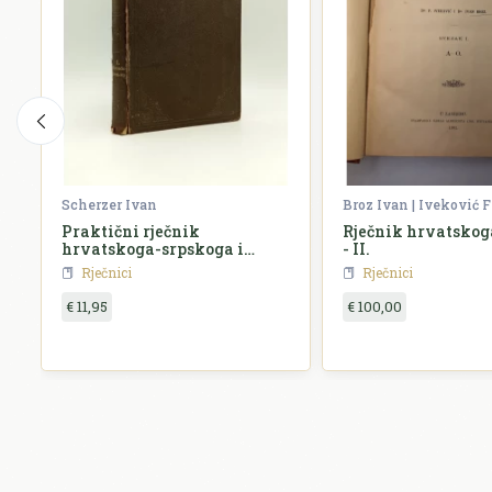
Scherzer Ivan
Broz Ivan | Iveković F
Praktični rječnik
Rječnik hrvatskoga
hrvatskoga-srpskoga i
- II.
njemačkoga jezika
Rječnici
Rječnici
€ 11,95
€ 100,00