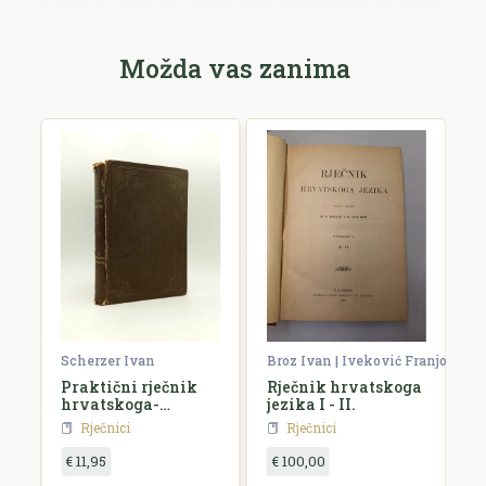
Možda vas zanima
un
Scherzer Ivan
Broz Ivan | Iveković Franjo
P
-
Praktični rječnik
Rječnik hrvatskoga
F
hrvatskoga-
jezika I - II.
o
srpskoga i
Rječnici
Rječnici
njemačkoga jezika
€ 11,95
€ 100,00
€