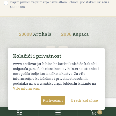
Dajem privolu za primanje newslettera i obradu podataka u skladu s
GDPR-om.
20008
Artikala
2036
Kupaca
Kolačići i privatnost
www.antikvarijat-biblos.hr koristi kolačiće kako bi
osigurala punu funkcionalnost ovih Internet stranica i
Uvjeti kupnje
omogućila bolje korisničko iskustvo. Za više
informacija o kolačićima i privatnosti osobnih
podataka na www.antikvarijat-biblos.hr kliknite na
Više informacija
© Sva prava pridržana. Web by
AG media
Prihvaćam
Uredi kolačiće
0