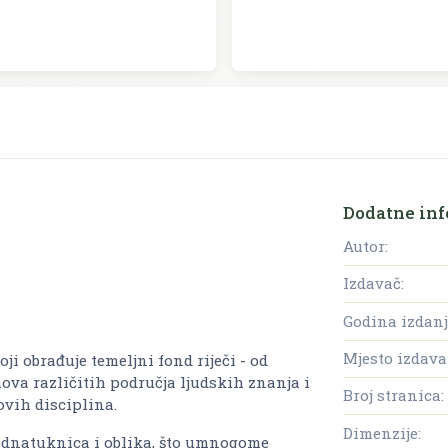
Dodatne inf
Autor:
Izdavač:
Godina izdanj
Mjesto izdava
ji obrađuje temeljni fond riječi - od
va različitih područja ljudskih znanja i
Broj stranica:
hovih disciplina.
Dimenzije:
podnatuknica i oblika, što umnogome