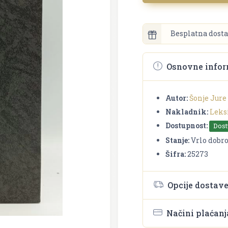
Besplatna dosta
Osnovne infor
Autor:
Šonje Jure
Nakladnik:
Leks
Dostupnost:
Dos
Stanje:
Vrlo dobr
Šifra:
25273
Opcije dostav
Načini plaćanj