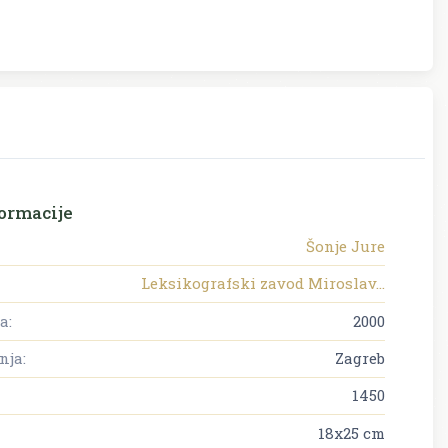
ormacije
Šonje Jure
Leksikografski zavod Miroslav...
a:
2000
nja:
Zagreb
1450
18x25 cm