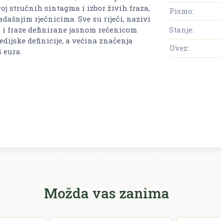
oj stručnih sintagma i izbor živih fraza,
Pismo:
šnjim rječnicima. Sve su riječi, nazivi
Stanje:
e i fraze definirane jasnom rečenicom
ijske definicije, a većina značenja
Uvez:
8 eura.
Možda vas zanima