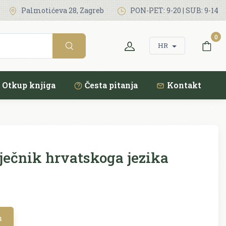
Palmotićeva 28, Zagreb
PON-PET: 9-20 | SUB: 9-14
0
HR
Otkup knjiga
Česta pitanja
Kontakt
ječnik hrvatskoga jezika
u