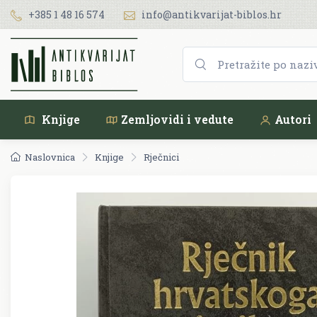
+385 1 48 16 574
info@antikvarijat-biblos.hr
Knjige
Zemljovidi i vedute
Autori
Naslovnica
Knjige
Rječnici