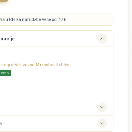
va u RH za narudžbe veće od 70 €
macije
ikografski zavod Miroslav Krleža
tupno
o
e
a