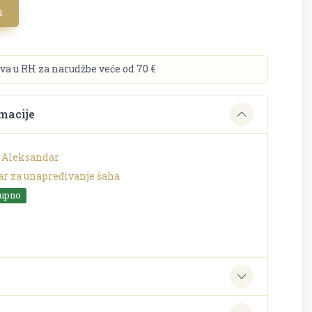
u
va u RH za narudžbe veće od 70 €
macije
 Aleksandar
ar za unapređivanje šaha
tupno
o
e