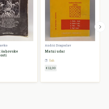
lavko
Andrić Dragoslav
M
: šahovske
Matni udar
Š
osti
2
Šah
€ 12,00