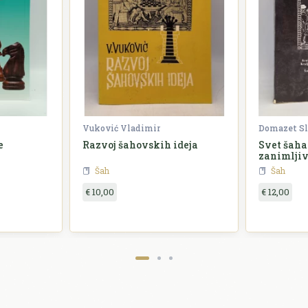
Vuković Vladimir
Domazet S
e
Razvoj šahovskih ideja
Svet šaha
zanimljiv
Šah
Šah
€ 10,00
€ 12,00