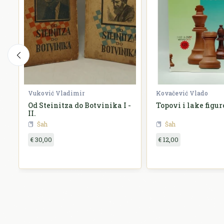
Vuković Vladimir
Kovačević Vlado
0
Od Steinitza do Botvinika I -
Topovi i lake figur
II.
Šah
Šah
€ 30,00
€ 12,00