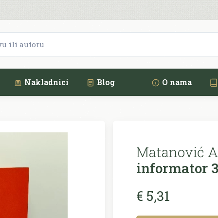
Nakladnici
Blog
O nama
Matanović A
informator 
€ 5,31