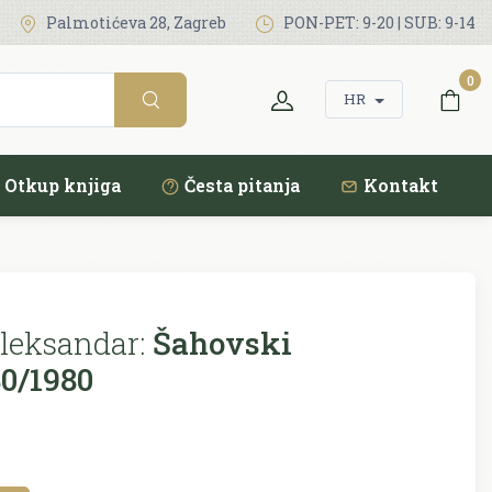
Palmotićeva 28, Zagreb
PON-PET: 9-20 | SUB: 9-14
0
HR
Otkup knjiga
Česta pitanja
Kontakt
leksandar:
Šahovski
30/1980