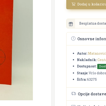
Dodaj u košaric
Besplatna dosta
Osnovne infor
Autor:
Matanović
Nakladnik:
Cent
Dostupnost:
Dos
Stanje:
Vrlo dobr
Šifra:
63275
Opcije dostav