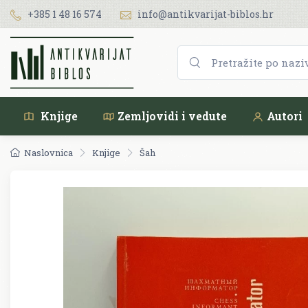
+385 1 48 16 574
info@antikvarijat-biblos.hr
Knjige
Zemljovidi i vedute
Autori
Naslovnica
Knjige
Šah