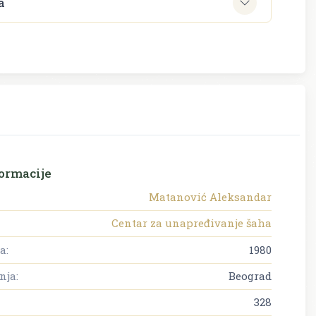
a
ormacije
Matanović Aleksandar
Centar za unapređivanje šaha
a:
1980
nja:
Beograd
328